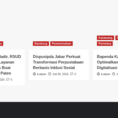
Karawang
wa
Bandung
Pemerintahan
Peristiwa
Hadir, RSUD
Dispusipda Jabar Perkuat
Bapenda K
 Layanan
Transformasi Perpustakaan
Optimalka
s Buat
Berbasis Inklusi Sosial
Digitalisasi
 Paten
kutipan
Juli 29, 2026
0
kutipan
J
2026
0