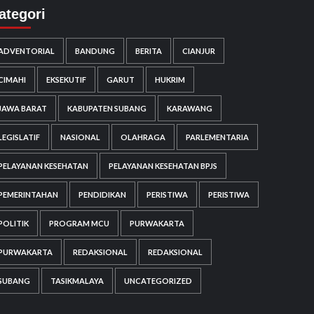
ategori
ADVENTORIAL
BANDUNG
BERITA
CIANJUR
CIMAHI
EKSEKUTIF
GARUT
HUKRIM
JAWA BARAT
KABUPATEN SUBANG
KARAWANG
LEGISLATIF
NASIONAL
OLAHRAGA
PARLEMENTARIA
PELAYANAN KESEHATAN
PELAYANAN KESEHATAN BPJS
PEMERINTAHAN
PENDIDIKAN
PERISTIWA
PERISTIWA
POLITIK
PROGRAM MCU
PURWAKARTA
PURWAKARTA
REDAKSIONAL
REDAKSIONAL
SUBANG
TASIKMALAYA
UNCATEGORIZED