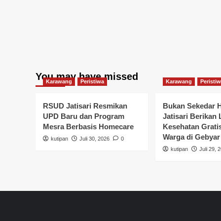
You may have missed
Karawang
Peristiwa
Karawang
Peristi
RSUD Jatisari Resmikan
Bukan Sekedar 
UPD Baru dan Program
Jatisari Berikan
Mesra Berbasis Homecare
Kesehatan Grati
Warga di Gebyar
kutipan
Juli 30, 2026
0
kutipan
Juli 29, 