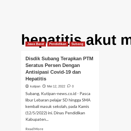
hepatitis akut m
Jawa Barat
Pendidikan
Subang
Disdik Subang Terapkan PTM
Seratus Persen Dengan
Antisipasi Covid-19 dan
Hepatitis
kutipan
Mei 12, 2022
0
Subang, Kutipan-news.co.id - Pasca
libur Lebaran pelajar SD hingga SMA
kembali masuk sekolah, pada Kamis
(12/5/2022) ini. Dinas Pendidikan
Kabupaten...
Read
Read More