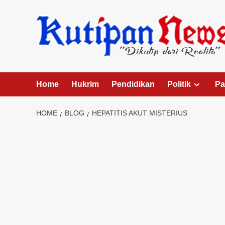
Skip
to
content
Home
Hukrim
Pendidikan
Politik
Pa
HOME
BLOG
HEPATITIS AKUT MISTERIUS