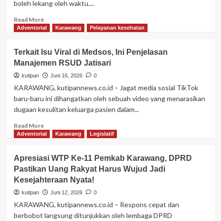
boleh lekang oleh waktu....
Read
Read More
more
Adventorial
Karawang
Pelayanan kesehatan
about
Bakti
Terkait Isu Viral di Medsos, Ini Penjelasan
Sosial
Manajemen RSUD Jatisari
Watasimu:
Meriahkan
kutipan
Juni 16, 2026
0
Situ
KARAWANG, kutipannews.co.id – Jagat media sosial TikTok
Buleud
baru-baru ini dihangatkan oleh sebuah video yang menarasikan
dengan
dugaan kesulitan keluarga pasien dalam...
Jalan
Santai
Read
Read More
dan
more
Adventorial
Karawang
Legislatif
Pengobatan
about
Gratis
Terkait
Apresiasi WTP Ke-11 Pemkab Karawang, DPRD
Isu
Pastikan Uang Rakyat Harus Wujud Jadi
Viral
Kesejahteraan Nyata!
di
Medsos,
kutipan
Juni 12, 2026
0
Ini
KARAWANG, kutipannews.co.id – Respons cepat dan
Penjelasan
berbobot langsung ditunjukkan oleh lembaga DPRD
Manajemen