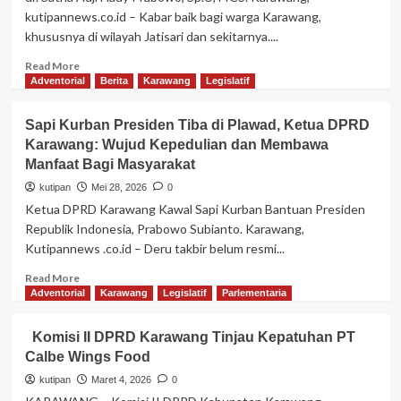
Jatisari
kutipannews.co.id – Kabar baik bagi warga Karawang,
Edukasi
khususnya di wilayah Jatisari dan sekitarnya....
Masyarakat
tentang
Read
Read More
Sistem
more
Adventorial
Berita
Karawang
Legislatif
Triase
about
IGD:
Dekatkan
Sapi Kurban Presiden Tiba di Plawad, Ketua DPRD
Mengutamakan
Akses
Nyawa
Karawang: Wujud Kepedulian dan Membawa
Kesehatan,
di
Manfaat Bagi Masyarakat
RSUD
Ruang
Jatisari
kutipan
Mei 28, 2026
0
Kritis
Karawang
Ketua DPRD Karawang Kawal Sapi Kurban Bantuan Presiden
Kini
Republik Indonesia, Prabowo Subianto. Karawang,
Hadirkan
Kutipannews .co.id – Deru takbir belum resmi...
Layanan
Spesialis
Read
Read More
Urologi
more
Adventorial
Karawang
Legislatif
Parlementaria
about
Sapi
Komisi II DPRD Karawang Tinjau Kepatuhan PT
Kurban
Calbe Wings Food
Presiden
Tiba
kutipan
Maret 4, 2026
0
di