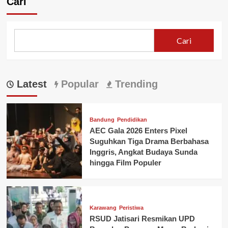
Cari
PT
ADM,
Salurkan
62,98
Cari
Ton
Beras
untuk
Warga
Latest
Popular
Trending
Ciampel
Bandung
Pendidikan
AEC Gala 2026 Enters Pixel
Suguhkan Tiga Drama Berbahasa
Inggris, Angkat Budaya Sunda
hingga Film Populer
Karawang
Peristiwa
RSUD Jatisari Resmikan UPD