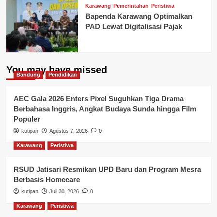
Karawang
Pemerintahan
Peristiwa
Bapenda Karawang Optimalkan
PAD Lewat Digitalisasi Pajak
You may have missed
Bandung
Pendidikan
AEC Gala 2026 Enters Pixel Suguhkan Tiga Drama
Berbahasa Inggris, Angkat Budaya Sunda hingga Film
Populer
kutipan
Agustus 7, 2026
0
Karawang
Peristiwa
RSUD Jatisari Resmikan UPD Baru dan Program Mesra
Berbasis Homecare
kutipan
Juli 30, 2026
0
Karawang
Peristiwa