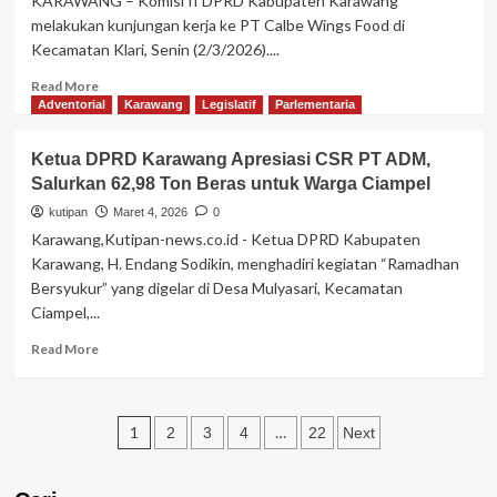
KARAWANG – Komisi II DPRD Kabupaten Karawang
Plawad,
melakukan kunjungan kerja ke PT Calbe Wings Food di
Ketua
Kecamatan Klari, Senin (2/3/2026)....
DPRD
Karawang:
Read
Read More
Wujud
more
Adventorial
Karawang
Legislatif
Parlementaria
Kepedulian
about
dan
Ketua DPRD Karawang Apresiasi CSR PT ADM,
Membawa
Komisi
Manfaat
Salurkan 62,98 Ton Beras untuk Warga Ciampel
II
Bagi
DPRD
kutipan
Maret 4, 2026
0
Masyarakat
Karawang
Karawang,Kutipan-news.co.id - Ketua DPRD Kabupaten
Tinjau
Karawang, H. Endang Sodikin, menghadiri kegiatan “Ramadhan
Kepatuhan
Bersyukur” yang digelar di Desa Mulyasari, Kecamatan
PT
Ciampel,...
Calbe
Wings
Read
Read More
Food
more
about
Ketua
Paginasi
DPRD
1
…
2
3
4
22
Next
Karawang
pos
Apresiasi
CSR