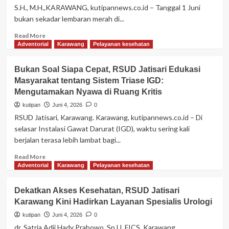
dan
S.H., M.H.,KARAWANG, kutipannews.co.id – Tanggal 1 Juni
Sahkan
bukan sekadar lembaran merah di...
Laporan
APBD
Read
Read More
2025
more
Adventorial
Karawang
Pelayanan kesehatan
about
Bukan
Bukan Soal Siapa Cepat, RSUD Jatisari Edukasi
Sekadar
Masyarakat tentang Sistem Triase IGD:
Seremonial,
Mengutamakan Nyawa di Ruang Kritis
Kang
HES:
kutipan
Juni 4, 2026
0
Pancasila
RSUD Jatisari, Karawang. Karawang, kutipannews.co.id – Di
Adalah
selasar Instalasi Gawat Darurat (IGD), waktu sering kali
Way
berjalan terasa lebih lambat bagi...
of
Life
Read
Read More
dan
more
Adventorial
Karawang
Pelayanan kesehatan
Pondasi
about
Perdamaian
Bukan
Dunia
Dekatkan Akses Kesehatan, RSUD Jatisari
Soal
Karawang Kini Hadirkan Layanan Spesialis Urologi
Siapa
Cepat,
kutipan
Juni 4, 2026
0
RSUD
dr. Satria Adji Hady Prabowo, Sp.U, FICS. Karawang,