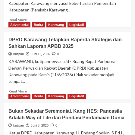
Kabupaten Karawang menyusul keberhasilan Pemerintah
RSUD
Kabupaten (Pemkab) Karawang...
Jatisari
Read
Read More
more
Adventorial
Berita
Karawang
Legislatif
about
Apresiasi
DPRD Karawang Tetapkan Raperda Strategis dan
WTP
Sahkan Laporan APBD 2025
Ke-
11
kutipan
Juni 11, 2026
0
Pemkab
KARAWANG, kutipannews.co.id - Ruang Rapat Paripurna
Karawang,
Dewan Perwakilan Rakyat Daerah (DPRD) Kabupaten
DPRD
Karawang pada Kamis (11/6/2026) tidak sekadar menjadi
Pastikan
tempat...
Uang
Rakyat
Read
Read More
Harus
more
Adventorial
Berita
Karawang
Legislatif
Wujud
about
Jadi
DPRD
Kesejahteraan
Bukan Sekadar Seremonial, Kang HES: Pancasila
Karawang
Nyata!
Adalah Way of Life dan Pondasi Perdamaian Dunia
Tetapkan
Raperda
kutipan
Juni 5, 2026
0
Strategis
Ketua DPRD Kabupaten Karawang, H. Endang Sodikin, S.Pd.I.,