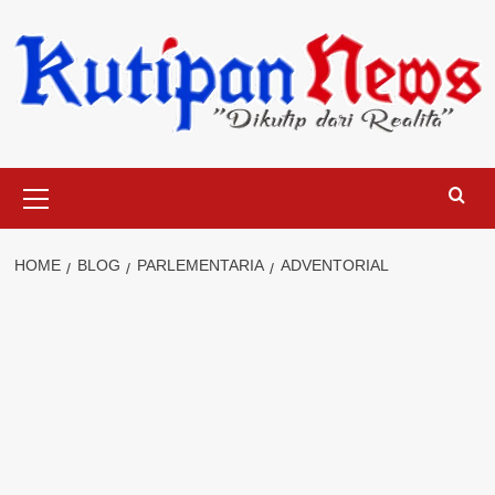
Skip
to
content
Primary
Menu
HOME
BLOG
PARLEMENTARIA
ADVENTORIAL