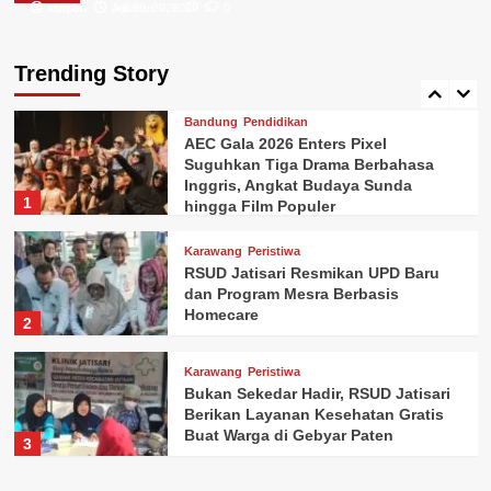
kutipan
kutipan
Agustus 7, 2026
Juli 30, 2026
0
0
Karawang
Pemerintahan
Peristiwa
Bapenda Karawang Optimalkan PAD
Lewat Digitalisasi Pajak
Trending Story
5
Bandung
Pendidikan
AEC Gala 2026 Enters Pixel
Suguhkan Tiga Drama Berbahasa
Inggris, Angkat Budaya Sunda
1
hingga Film Populer
Karawang
Peristiwa
RSUD Jatisari Resmikan UPD Baru
dan Program Mesra Berbasis
Homecare
2
Karawang
Peristiwa
Bukan Sekedar Hadir, RSUD Jatisari
Berikan Layanan Kesehatan Gratis
Buat Warga di Gebyar Paten
3