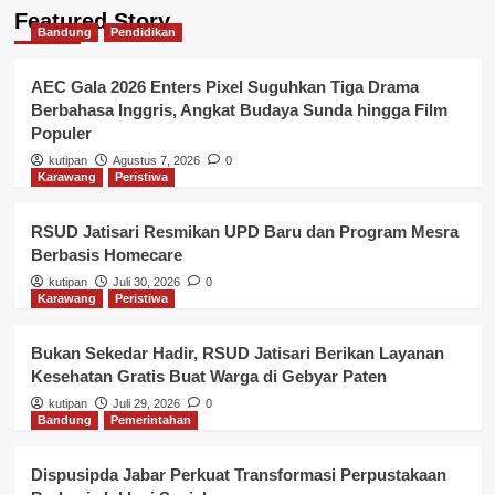
Bandung
Pemerintahan
Featured Story
Dispusipda Jabar Perkuat
Bandung
Pendidikan
Transformasi Perpustakaan Berbasis
Inklusi Sosial
4
AEC Gala 2026 Enters Pixel Suguhkan Tiga Drama
Berbahasa Inggris, Angkat Budaya Sunda hingga Film
Populer
Karawang
Pemerintahan
Peristiwa
Bapenda Karawang Optimalkan PAD
kutipan
Agustus 7, 2026
0
Lewat Digitalisasi Pajak
Karawang
Peristiwa
5
RSUD Jatisari Resmikan UPD Baru dan Program Mesra
Bandung
Pendidikan
Berbasis Homecare
AEC Gala 2026 Enters Pixel
Suguhkan Tiga Drama Berbahasa
kutipan
Juli 30, 2026
0
Inggris, Angkat Budaya Sunda
Karawang
Peristiwa
1
hingga Film Populer
Bukan Sekedar Hadir, RSUD Jatisari Berikan Layanan
Karawang
Peristiwa
Kesehatan Gratis Buat Warga di Gebyar Paten
RSUD Jatisari Resmikan UPD Baru
kutipan
Juli 29, 2026
0
dan Program Mesra Berbasis
Bandung
Pemerintahan
Homecare
2
Dispusipda Jabar Perkuat Transformasi Perpustakaan
Karawang
Peristiwa