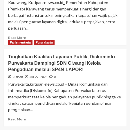
Perpustakaan
Karawang, Kutipan-news.co.id_ Pemerintah Kabupaten
Berbasis
(Pemkab) Karawang terus memperkuat sinergi dengan
Inklusi
berbagai instansi untuk meningkatkan kepatuhan wajib pajak
Sosial
melalui penguatan layanan digital, edukasi perpajakan, serta
perluasan...
Read
Read More
more
Parlementaria
Purwakarta
about
Bapenda
Tingkatkan Kualitas Layanan Publik, Diskominfo
Karawang
Purwakarta Dampingi SDN Ciwangi Kelola
Optimalkan
Pengaduan melalui SP4N-LAPOR!
PAD
Lewat
kutipan
Juli 27, 2026
0
Digitalisasi
Purwakarta,kutipan-news.co.id – Dinas Komunikasi dan
Pajak
Informatika (Diskominfo) Kabupaten Purwakarta terus
memperkuat tata kelola pengaduan pelayanan publik hingga ke
tingkat satuan pendidikan melalui kegiatan pendampingan
pengelolaan...
Read
Read More
more
about