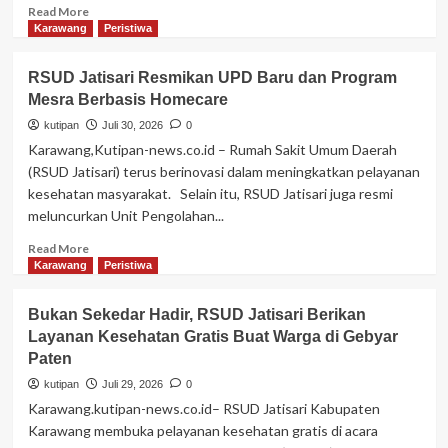
Read
Read More
more
Karawang
Peristiwa
about
AEC
RSUD Jatisari Resmikan UPD Baru dan Program
Gala
Mesra Berbasis Homecare
2026
Enters
kutipan
Juli 30, 2026
0
Pixel
Karawang,Kutipan-news.co.id – Rumah Sakit Umum Daerah
Suguhkan
(RSUD Jatisari) terus berinovasi dalam meningkatkan pelayanan
Tiga
kesehatan masyarakat. Selain itu, RSUD Jatisari juga resmi
Drama
meluncurkan Unit Pengolahan...
Berbahasa
Inggris,
Read
Read More
Angkat
more
Karawang
Peristiwa
Budaya
about
Sunda
RSUD
hingga
Bukan Sekedar Hadir, RSUD Jatisari Berikan
Jatisari
Film
Layanan Kesehatan Gratis Buat Warga di Gebyar
Resmikan
Populer
Paten
UPD
Baru
kutipan
Juli 29, 2026
0
dan
Karawang.kutipan-news.co.id– RSUD Jatisari Kabupaten
Program
Karawang membuka pelayanan kesehatan gratis di acara
Mesra