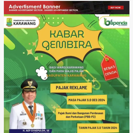
Tingkatkan
Kualitas
Layanan
Publik,
Diskominfo
Purwakarta
Dampingi
SDN
Ciwangi
Kelola
Pengaduan
melalui
SP4N-
LAPOR!