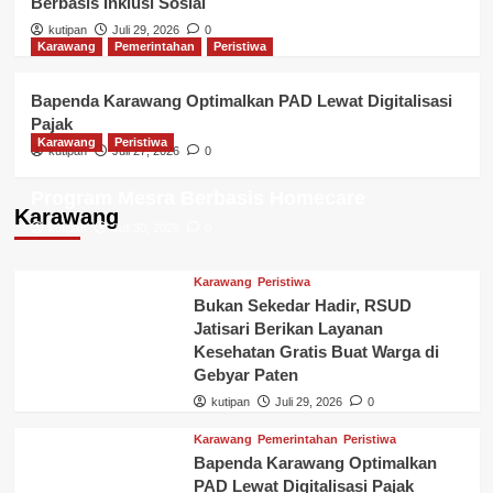
Berbasis Inklusi Sosial
Bukan Sekedar Hadir, RSUD Jatisari
kutipan
Juli 29, 2026
0
Berikan Layanan Kesehatan Gratis
Karawang
Pemerintahan
Peristiwa
Buat Warga di Gebyar Paten
3
Bapenda Karawang Optimalkan PAD Lewat Digitalisasi
Bandung
Pemerintahan
Pajak
Dispusipda Jabar Perkuat
Karawang
Peristiwa
kutipan
Juli 27, 2026
0
Transformasi Perpustakaan Berbasis
RSUD Jatisari Resmikan UPD Baru dan
Inklusi Sosial
4
Program Mesra Berbasis Homecare
Karawang
kutipan
Juli 30, 2026
0
Karawang
Pemerintahan
Peristiwa
Bapenda Karawang Optimalkan PAD
Karawang
Peristiwa
Lewat Digitalisasi Pajak
Bukan Sekedar Hadir, RSUD
5
Jatisari Berikan Layanan
Kesehatan Gratis Buat Warga di
Gebyar Paten
kutipan
Juli 29, 2026
0
Karawang
Pemerintahan
Peristiwa
Bapenda Karawang Optimalkan
PAD Lewat Digitalisasi Pajak