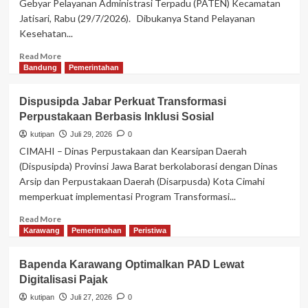
Gebyar Pelayanan Administrasi Terpadu (PATEN) Kecamatan
Berbasis
Jatisari, Rabu (29/7/2026). Dibukanya Stand Pelayanan
Homecare
Kesehatan...
Read
Read More
more
Bandung
Pemerintahan
about
Bukan
Dispusipda Jabar Perkuat Transformasi
Sekedar
Perpustakaan Berbasis Inklusi Sosial
Hadir,
RSUD
kutipan
Juli 29, 2026
0
Jatisari
CIMAHI – Dinas Perpustakaan dan Kearsipan Daerah
Berikan
(Dispusipda) Provinsi Jawa Barat berkolaborasi dengan Dinas
Layanan
Arsip dan Perpustakaan Daerah (Disarpusda) Kota Cimahi
Kesehatan
memperkuat implementasi Program Transformasi...
Gratis
Buat
Read
Read More
Warga
more
Karawang
Pemerintahan
Peristiwa
di
about
Gebyar
Dispusipda
Paten
Bapenda Karawang Optimalkan PAD Lewat
Jabar
Digitalisasi Pajak
Perkuat
Transformasi
kutipan
Juli 27, 2026
0