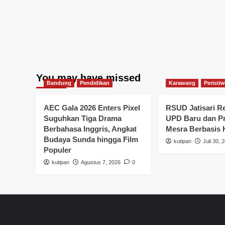
You may have missed
Bandung
Pendidikan
Karawang
Peristi
AEC Gala 2026 Enters Pixel
RSUD Jatisari R
Suguhkan Tiga Drama
UPD Baru dan P
Berbahasa Inggris, Angkat
Mesra Berbasis
Budaya Sunda hingga Film
kutipan
Juli 30, 
Populer
kutipan
Agustus 7, 2026
0