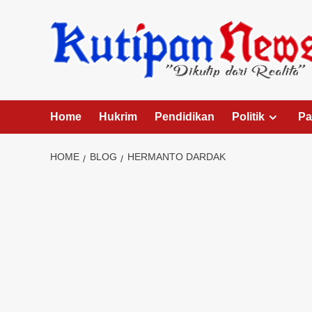
Skip
to
content
Home
Hukrim
Pendidikan
Politik
Pa
HOME
BLOG
HERMANTO DARDAK