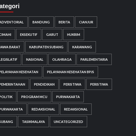
ategori
ADVENTORIAL
BANDUNG
BERITA
CIANJUR
CIMAHI
EKSEKUTIF
GARUT
HUKRIM
JAWA BARAT
KABUPATEN SUBANG
KARAWANG
LEGISLATIF
NASIONAL
OLAHRAGA
PARLEMENTARIA
PELAYANAN KESEHATAN
PELAYANAN KESEHATAN BPJS
PEMERINTAHAN
PENDIDIKAN
PERISTIWA
PERISTIWA
POLITIK
PROGRAM MCU
PURWAKARTA
PURWAKARTA
REDAKSIONAL
REDAKSIONAL
SUBANG
TASIKMALAYA
UNCATEGORIZED