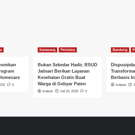
wa
Karawang
Peristiwa
Bandung
P
esmikan
Bukan Sekedar Hadir, RSUD
Dispusipda
rogram
Jatisari Berikan Layanan
Transforma
 Homecare
Kesehatan Gratis Buat
Berbasis In
Warga di Gebyar Paten
2026
0
kutipan
J
kutipan
Juli 29, 2026
0