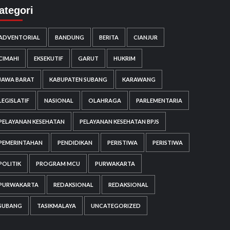
ategori
ADVENTORIAL
BANDUNG
BERITA
CIANJUR
CIMAHI
EKSEKUTIF
GARUT
HUKRIM
JAWA BARAT
KABUPATEN SUBANG
KARAWANG
LEGISLATIF
NASIONAL
OLAHRAGA
PARLEMENTARIA
PELAYANAN KESEHATAN
PELAYANAN KESEHATAN BPJS
PEMERINTAHAN
PENDIDIKAN
PERISTIWA
PERISTIWA
POLITIK
PROGRAM MCU
PURWAKARTA
PURWAKARTA
REDAKSIONAL
REDAKSIONAL
SUBANG
TASIKMALAYA
UNCATEGORIZED