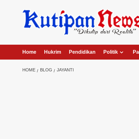
Skip
to
content
Home
Hukrim
Pendidikan
Politik
Pa
HOME
BLOG
JAYANTI