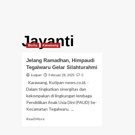
Jayanti
Berita
Karawang
Jelang Ramadhan, Himpaudi
Tegalwaru Gelar Silahturahmi
kutipan
Februari 28, 2025
0
Karawang, Kutipan-news.co.id. -
Dalam tingkatkan sinergitas dan
kekompakan di lingkungan lembaga
Pendidikan Anak Usia Dini (PAUD) Se-
Kecamatan Tegalwaru. ...
Read
Read More
more
about