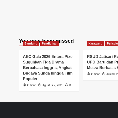
You may have missed
Bandung
Pendidikan
Karawang
Peristi
AEC Gala 2026 Enters Pixel
RSUD Jatisari R
Suguhkan Tiga Drama
UPD Baru dan P
Berbahasa Inggris, Angkat
Mesra Berbasis
Budaya Sunda hingga Film
kutipan
Juli 30, 
Populer
kutipan
Agustus 7, 2026
0