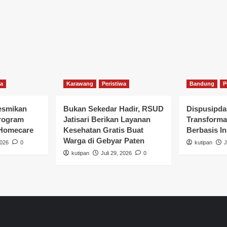
wa
Karawang
Peristiwa
Bandung
P
esmikan
Bukan Sekedar Hadir, RSUD
Dispusipda
rogram
Jatisari Berikan Layanan
Transforma
 Homecare
Kesehatan Gratis Buat
Berbasis In
Warga di Gebyar Paten
2026
0
kutipan
J
kutipan
Juli 29, 2026
0