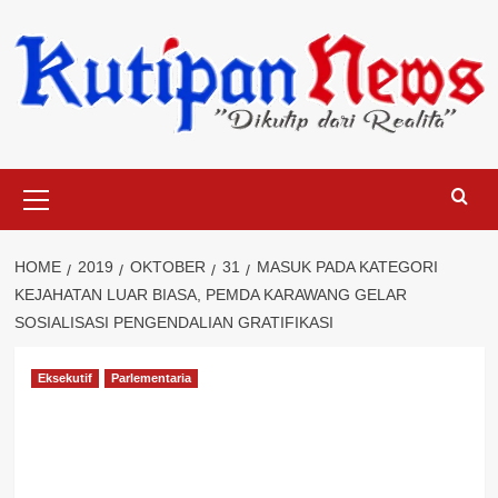
Skip
to
content
Primary
Menu
HOME
2019
OKTOBER
31
MASUK PADA KATEGORI
KEJAHATAN LUAR BIASA, PEMDA KARAWANG GELAR
SOSIALISASI PENGENDALIAN GRATIFIKASI
Eksekutif
Parlementaria