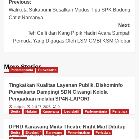
Post
Previous:
Walikota Sukabumi Sesalkan Modus Tipu SPK Bodong
navigation
Catut Namanya
Next:
Teh Celli dan Kang Pipik Hadiri Acara Sumpah
Pemuda Yang Digagas Oleh LSM GMBI KSM Cilebar
More Stories
Parlementaria
Purwakarta
Tingkatkan Kualitas Layanan Publik, Diskominfo
Purwakarta Dampingi SDN Ciwangi Kelola
Pengaduan melalui SP4N-LAPOR!
kutipan
Juli 27, 2026
0
Berita
Hukrim
Karawang
Legislatif
Parlementaria
Peristiwa
DPRD Karawang Minta Theatre Night Mart Ditutup
Berita
Eksekutif
Karawang
Pemerintahan
Peristiwa
kutipan
April 24, 2026
0