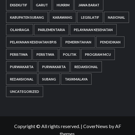
EKSEKUTIF
GARUT
HUKRIM
JAWA BARAT
KABUPATEN SUBANG
KARAWANG
LEGISLATIF
NASIONAL
OLAHRAGA
PARLEMENTARIA
PELAYANAN KESEHATAN
PELAYANAN KESEHATAN BPJS
PEMERINTAHAN
PENDIDIKAN
PERISTIWA
PERISTIWA
POLITIK
PROGRAM MCU
PURWAKARTA
PURWAKARTA
REDAKSIONAL
REDAKSIONAL
SUBANG
TASIKMALAYA
UNCATEGORIZED
Copyright © All rights reserved.
|
CoverNews
by AF
themes.