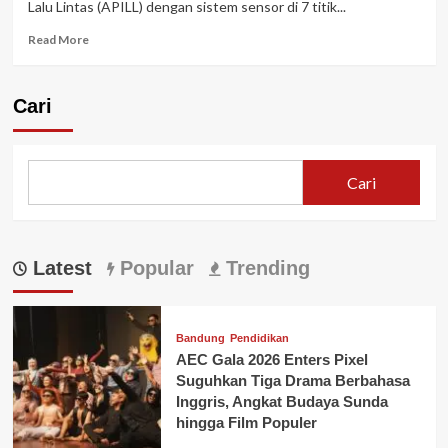
Lalu Lintas (APILL) dengan sistem sensor di 7 titik...
Read
Read More
more
about
Dishub
Cari
Karawang
Akan
Pasang
Alat
Cari
Pemberi
Isyarat
Lalu
Lintas
Latest
Baru
Popular
Trending
Di
Tujuh
Titik
Bandung
Pendidikan
Lampu
AEC Gala 2026 Enters Pixel
Merah
Suguhkan Tiga Drama Berbahasa
Inggris, Angkat Budaya Sunda
hingga Film Populer