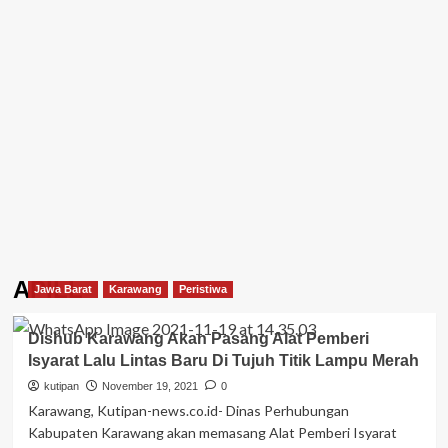
APILL
Jawa Barat
Karawang
Peristiwa
Dishub Karawang Akan Pasang Alat Pemberi
Isyarat Lalu Lintas Baru Di Tujuh Titik Lampu Merah
kutipan
November 19, 2021
0
Karawang, Kutipan-news.co.id- Dinas Perhubungan
Kabupaten Karawang akan memasang Alat Pemberi Isyarat