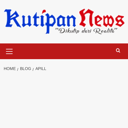
Skip
to
content
Primary
Menu
HOME
BLOG
APILL