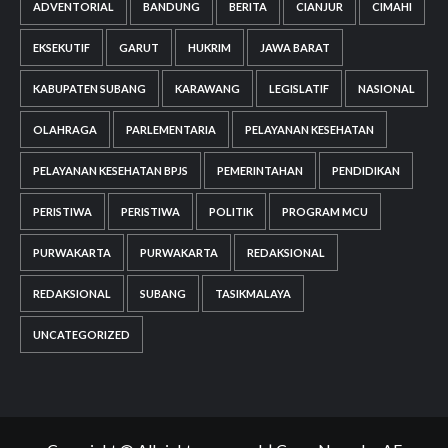
ADVENTORIAL
BANDUNG
BERITA
CIANJUR
CIMAHI
EKSEKUTIF
GARUT
HUKRIM
JAWA BARAT
KABUPATEN SUBANG
KARAWANG
LEGISLATIF
NASIONAL
OLAHRAGA
PARLEMENTARIA
PELAYANAN KESEHATAN
PELAYANAN KESEHATAN BPJS
PEMERINTAHAN
PENDIDIKAN
PERISTIWA
PERISTIWA
POLITIK
PROGRAM MCU
PURWAKARTA
PURWAKARTA
REDAKSIONAL
REDAKSIONAL
SUBANG
TASIKMALAYA
UNCATEGORIZED