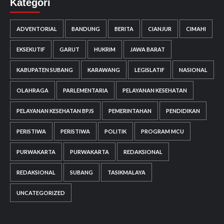
Kategori
ADVENTORIAL
BANDUNG
BERITA
CIANJUR
CIMAHI
EKSEKUTIF
GARUT
HUKRIM
JAWA BARAT
KABUPATEN SUBANG
KARAWANG
LEGISLATIF
NASIONAL
OLAHRAGA
PARLEMENTARIA
PELAYANAN KESEHATAN
PELAYANAN KESEHATAN BPJS
PEMERINTAHAN
PENDIDIKAN
PERISTIWA
PERISTIWA
POLITIK
PROGRAM MCU
PURWAKARTA
PURWAKARTA
REDAKSIONAL
REDAKSIONAL
SUBANG
TASIKMALAYA
UNCATEGORIZED