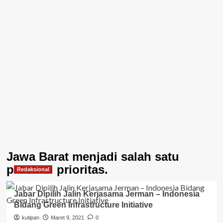
Jawa Barat menjadi salah satu
provinsi prioritas.
Redaksional
Jabar Dipilih Jalin Kerjasama Jerman – Indonesia
Bidang Green Infrastructure Initiative
kutipan
Maret 9, 2021
0