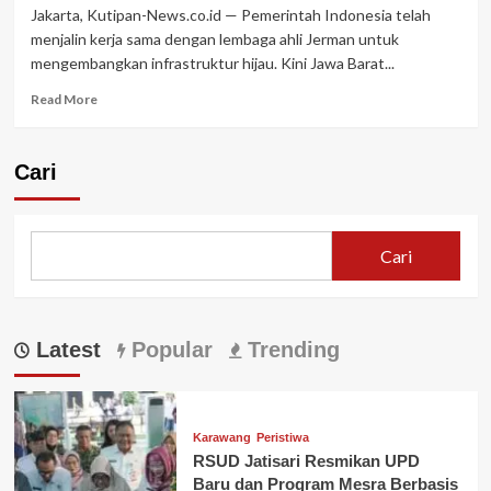
Jakarta, Kutipan-News.co.id — Pemerintah Indonesia telah
menjalin kerja sama dengan lembaga ahli Jerman untuk
mengembangkan infrastruktur hijau. Kini Jawa Barat...
Read
Read More
more
about
Jabar
Cari
Dipilih
Jalin
Kerjasama
Jerman
Cari
–
Indonesia
Bidang
Green
Latest
Infrastructure
Popular
Trending
Initiative
Karawang
Peristiwa
RSUD Jatisari Resmikan UPD
Baru dan Program Mesra Berbasis