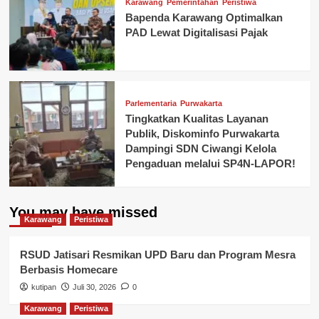
Karawang
Pemerintahan
Peristiwa
Bapenda Karawang Optimalkan
PAD Lewat Digitalisasi Pajak
Parlementaria
Purwakarta
Tingkatkan Kualitas Layanan
Publik, Diskominfo Purwakarta
Dampingi SDN Ciwangi Kelola
Pengaduan melalui SP4N-LAPOR!
You may have missed
Karawang
Peristiwa
RSUD Jatisari Resmikan UPD Baru dan Program Mesra
Berbasis Homecare
kutipan
Juli 30, 2026
0
Karawang
Peristiwa