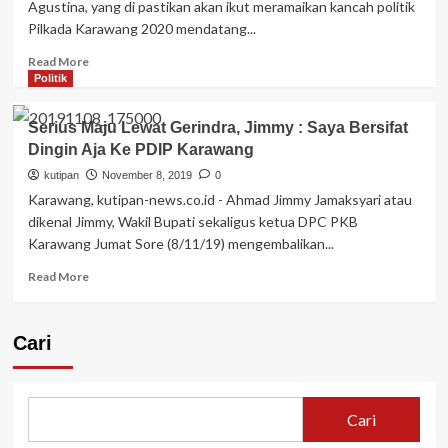
Agustina, yang di pastikan akan ikut meramaikan kancah politik
Pilkada Karawang 2020 mendatang...
Read
Read More
more
Politik
about
Dianggap
Serius Maju Lewat Gerindra, Jimmy : Saya Bersifat
Selalu
Dingin Aja Ke PDIP Karawang
Hadir
Jika
kutipan
November 8, 2019
0
Rakyat
Karawang, kutipan-news.co.id - Ahmad Jimmy Jamaksyari atau
Membutuhkan,
dikenal Jimmy, Wakil Bupati sekaligus ketua DPC PKB
Warga
Karawang Jumat Sore (8/11/19) mengembalikan...
Kutawaluya
Minta
Read
Read More
Sri
more
Maju
about
di
Serius
Cari
Pilkada
Maju
Karawang
Lewat
Gerindra,
Jimmy
Cari
:
Saya