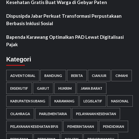
Kesehatan Gratis Buat Warga di Gebyar Paten
Dispusipda Jabar Perkuat Transformasi Perpustakaan
Berbasis Inklusi Sosial
Bapenda Karawang Optimalkan PAD Lewat Digitalisasi
Pajak
Kategori
ADVENTORIAL
BANDUNG
BERITA
CIANJUR
CIMAHI
EKSEKUTIF
GARUT
HUKRIM
JAWA BARAT
KABUPATEN SUBANG
KARAWANG
LEGISLATIF
NASIONAL
OLAHRAGA
PARLEMENTARIA
PELAYANAN KESEHATAN
PELAYANAN KESEHATAN BPJS
PEMERINTAHAN
PENDIDIKAN