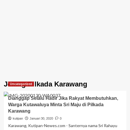
Jelang Pilkada Karawang
Uncategorized
Dianggap Selalu Hadir Jika Rakyat Membutuhkan,
Warga Kutawaluya Minta Sri Maju di Pilkada
Karawang
kutipan
Januari 30, 2020
0
Karawang, Kutipan-Newes.com - Santernya nama Sri Rahayu