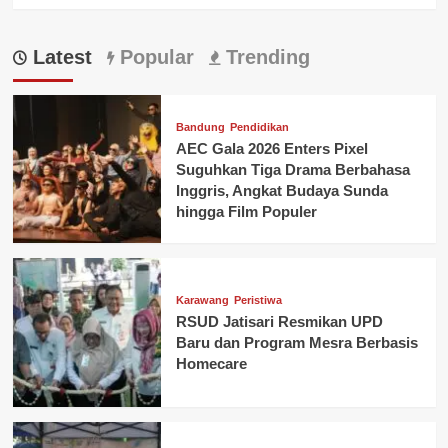
Bersifat
Dingin
Latest
Aja
Popular
Trending
Ke
PDIP
Karawang
Bandung
Pendidikan
AEC Gala 2026 Enters Pixel
Suguhkan Tiga Drama Berbahasa
Inggris, Angkat Budaya Sunda
hingga Film Populer
Karawang
Peristiwa
RSUD Jatisari Resmikan UPD
Baru dan Program Mesra Berbasis
Homecare