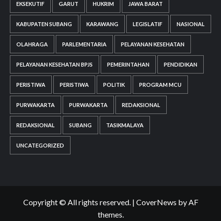
EKSEKUTIF
GARUT
HUKRIM
JAWA BARAT
KABUPATEN SUBANG
KARAWANG
LEGISLATIF
NASIONAL
OLAHRAGA
PARLEMENTARIA
PELAYANAN KESEHATAN
PELAYANAN KESEHATAN BPJS
PEMERINTAHAN
PENDIDIKAN
PERISTIWA
PERISTIWA
POLITIK
PROGRAM MCU
PURWAKARTA
PURWAKARTA
REDAKSIONAL
REDAKSIONAL
SUBANG
TASIKMALAYA
UNCATEGORIZED
Copyright © All rights reserved.
|
CoverNews
by AF
themes.