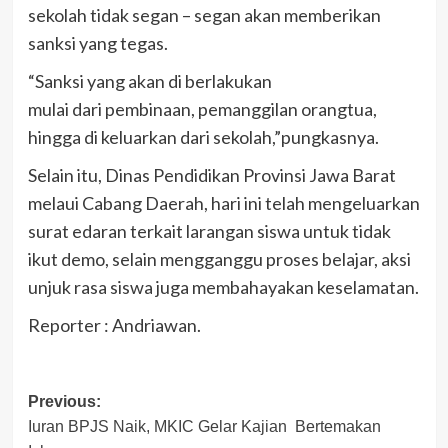
sekolah tidak segan – segan akan memberikan
sanksi yang tegas.
“Sanksi yang akan di berlakukan
mulai dari pembinaan, pemanggilan orangtua,
hingga di keluarkan dari sekolah,”pungkasnya.
Selain itu, Dinas Pendidikan Provinsi Jawa Barat
melaui Cabang Daerah, hari ini telah mengeluarkan
surat edaran terkait larangan siswa untuk tidak
ikut demo, selain mengganggu proses belajar, aksi
unjuk rasa siswa juga membahayakan keselamatan.
Reporter : Andriawan.
Post
Previous:
Iuran BPJS Naik, MKIC Gelar Kajian Bertemakan
navigation