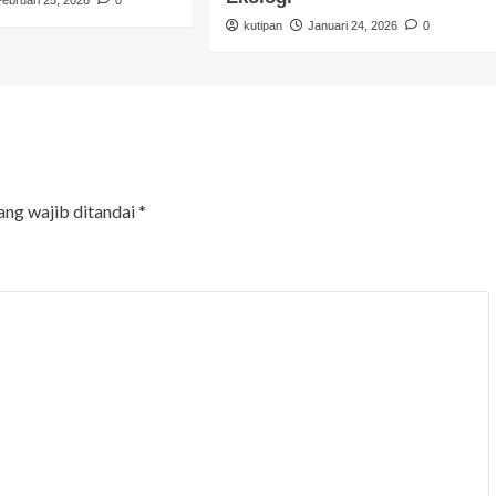
kutipan
Januari 24, 2026
0
ang wajib ditandai
*