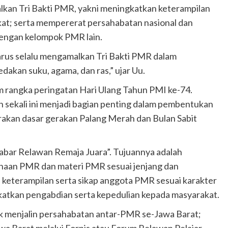
kan Tri Bakti PMR, yakni meningkatkan keterampilan
akat; serta mempererat persahabatan nasional dan
dengan kelompok PMR lain.
rus selalu mengamalkan Tri Bakti PMR dalam
kan suku, agama, dan ras,” ujar Uu.
am rangka peringatan Hari Ulang Tahun PMI ke-74.
n sekali ini menjadi bagian penting dalam pembentukan
erakan dasar gerakan Palang Merah dan Bulan Sabit
abar Relawan Remaja Juara”. Tujuannya adalah
aan PMR dan materi PMR sesuai jenjang dan
keterampilan serta sikap anggota PMR sesuai karakter
tkan pengabdian serta kepedulian kepada masyarakat.
tuk menjalin persahabatan antar-PMR se-Jawa Barat;
a Barat melalui Forpis atau Forum Relawan Pelajar