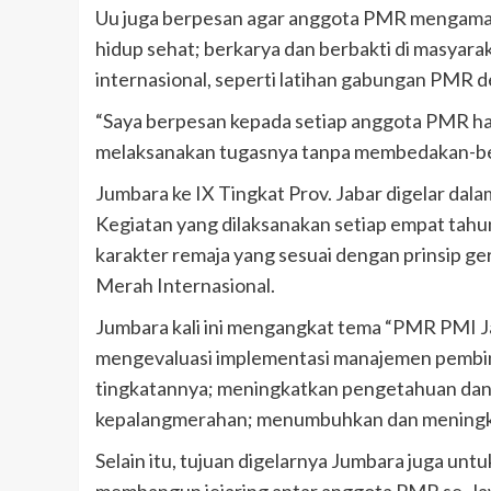
Uu juga berpesan agar anggota PMR mengamal
hidup sehat; berkarya dan berbakti di masyar
internasional, seperti latihan gabungan PMR 
“Saya berpesan kepada setiap anggota PMR ha
melaksanakan tugasnya tanpa membedakan-beda
Jumbara ke IX Tingkat Prov. Jabar digelar dal
Kegiatan yang dilaksanakan setiap empat tahu
karakter remaja yang sesuai dengan prinsip g
Merah Internasional.
Jumbara kali ini mengangkat tema “PMR PMI J
mengevaluasi implementasi manajemen pembin
tingkatannya; meningkatkan pengetahuan dan 
kepalangmerahan; menumbuhkan dan meningka
Selain itu, tujuan digelarnya Jumbara juga un
membangun jejaring antar anggota PMR se-Jaw