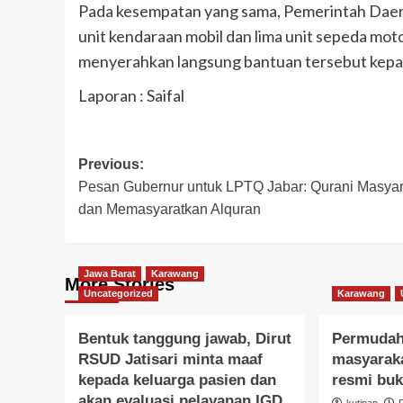
Pada kesempatan yang sama, Pemerintah Daer
unit kendaraan mobil dan lima unit sepeda mot
menyerahkan langsung bantuan tersebut kepa
Laporan : Saifal
Post
Previous:
Pesan Gubernur untuk LPTQ Jabar: Qurani Masyar
navigation
dan Memasyaratkan Alquran
Jawa Barat
Karawang
More Stories
Uncategorized
Karawang
Bentuk tanggung jawab, Dirut
Permudah
RSUD Jatisari minta maaf
masyaraka
kepada keluarga pasien dan
resmi buk
akan evaluasi pelayanan IGD
kutipan