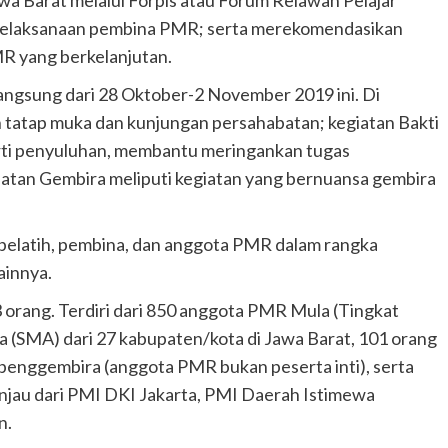
n pelaksanaan pembina PMR; serta merekomendasikan
R yang berkelanjutan.
langsung dari 28 Oktober-2 November 2019 ini. Di
 tatap muka dan kunjungan persahabatan; kegiatan Bakti
rti penyuluhan, membantu meringankan tugas
iatan Gembira meliputi kegiatan yang bernuansa gembira
pelatih, pembina, dan anggota PMR dalam rangka
ainnya.
3 orang. Terdiri dari 850 anggota PMR Mula (Tingkat
a (SMA) dari 27 kabupaten/kota di Jawa Barat, 101 orang
penggembira (anggota PMR bukan peserta inti), serta
njau dari PMI DKI Jakarta, PMI Daerah Istimewa
n.