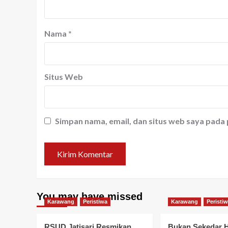
Nama
*
Situs Web
Simpan nama, email, dan situs web saya pada
You may have missed
Karawang
Peristiwa
Karawang
Peristi
RSUD Jatisari Resmikan
Bukan Sekedar 