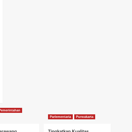
Pemerintahan
Parlementaria
Purwakarta
arawang
Tingkatkan Kualitas