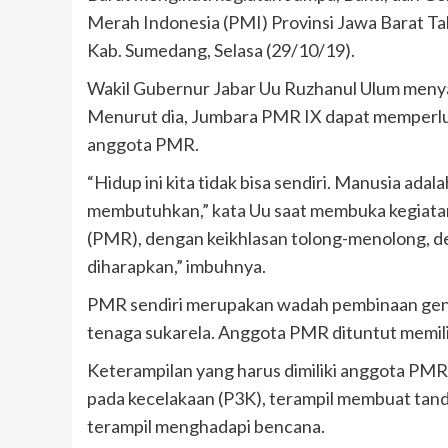
Merah Indonesia (PMI) Provinsi Jawa Barat T
Kab. Sumedang, Selasa (29/10/19).
Wakil Gubernur Jabar Uu Ruzhanul Ulum menya
Menurut dia, Jumbara PMR IX dapat memperlu
anggota PMR.
“Hidup ini kita tidak bisa sendiri. Manusia adal
membutuhkan,” kata Uu saat membuka kegiatan
(PMR), dengan keikhlasan tolong-menolong, de
diharapkan,” imbuhnya.
PMR sendiri merupakan wadah pembinaan gene
tenaga sukarela. Anggota PMR dituntut memili
Keterampilan yang harus dimiliki anggota P
pada kecelakaan (P3K), terampil membuat tand
terampil menghadapi bencana.