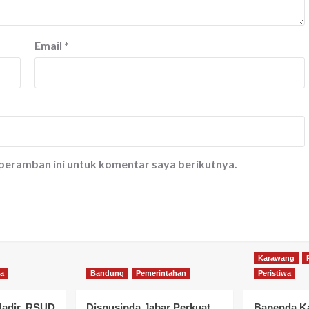
Email
*
 peramban ini untuk komentar saya berikutnya.
Karawang
wa
Bandung
Pemerintahan
Peristiwa
Hadir, RSUD
Dispusipda Jabar Perkuat
Bapenda K