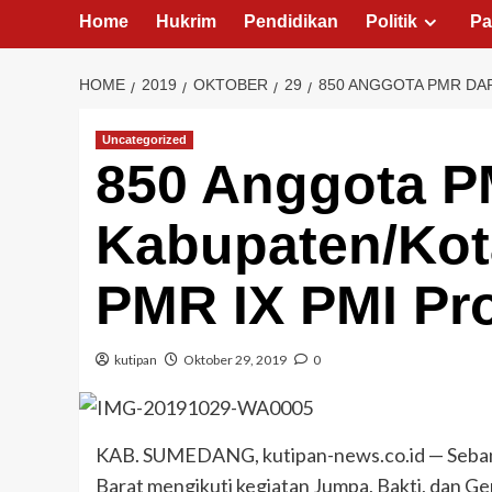
Home
Hukrim
Pendidikan
Politik
Pa
HOME
2019
OKTOBER
29
850 ANGGOTA PMR DAR
Uncategorized
850 Anggota P
Kabupaten/Kot
PMR IX PMI Pro
kutipan
Oktober 29, 2019
0
KAB. SUMEDANG, kutipan-news.co.id — Seban
Barat mengikuti kegiatan Jumpa, Bakti, dan 