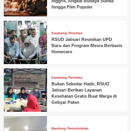
Inggris, Angkat Budaya Sunda
hingga Film Populer
Karawang
Peristiwa
RSUD Jatisari Resmikan UPD
Baru dan Program Mesra Berbasis
Homecare
Karawang
Peristiwa
Bukan Sekedar Hadir, RSUD
Jatisari Berikan Layanan
Kesehatan Gratis Buat Warga di
Gebyar Paten
Bandung
Pemerintahan