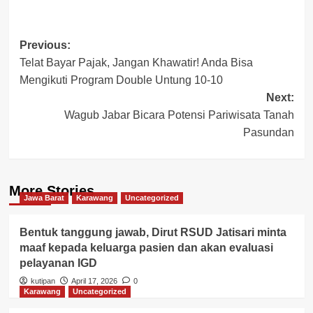
Post
Previous:
Telat Bayar Pajak, Jangan Khawatir! Anda Bisa
navigation
Mengikuti Program Double Untung 10-10
Next:
Wagub Jabar Bicara Potensi Pariwisata Tanah
Pasundan
More Stories
Jawa Barat
Karawang
Uncategorized
Bentuk tanggung jawab, Dirut RSUD Jatisari minta
maaf kepada keluarga pasien dan akan evaluasi
pelayanan IGD
kutipan
April 17, 2026
0
Karawang
Uncategorized