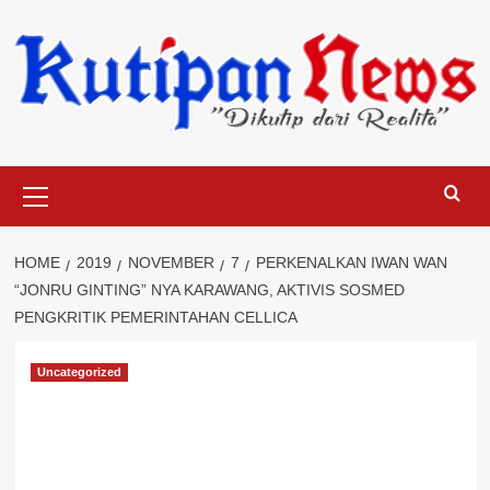
Skip
to
content
Primary
Menu
HOME
2019
NOVEMBER
7
PERKENALKAN IWAN WAN
“JONRU GINTING” NYA KARAWANG, AKTIVIS SOSMED
PENGKRITIK PEMERINTAHAN CELLICA
Uncategorized