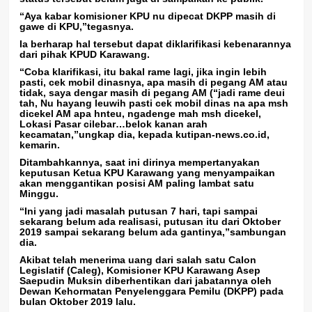
“Aya kabar komisioner KPU nu dipecat DKPP masih di
gawe di KPU,”tegasnya.
Ia berharap hal tersebut dapat diklarifikasi kebenarannya
dari pihak KPUD Karawang.
“Coba klarifikasi, itu bakal rame lagi, jika ingin lebih
pasti, cek mobil dinasnya, apa masih di pegang AM atau
tidak, saya dengar masih di pegang AM (“jadi rame deui
tah, Nu hayang leuwih pasti cek mobil dinas na apa msh
dicekel AM apa hnteu, ngadenge mah msh dicekel,
Lokasi Pasar cilebar…belok kanan arah
kecamatan,”ungkap dia, kepada kutipan-news.co.id,
kemarin.
Ditambahkannya, saat ini dirinya mempertanyakan
keputusan Ketua KPU Karawang yang menyampaikan
akan menggantikan posisi AM paling lambat satu
Minggu.
“Ini yang jadi masalah putusan 7 hari, tapi sampai
sekarang belum ada realisasi, putusan itu dari Oktober
2019 sampai sekarang belum ada gantinya,”sambungan
dia.
Akibat telah menerima uang dari salah satu Calon
Legislatif (Caleg), Komisioner KPU Karawang Asep
Saepudin Muksin diberhentikan dari jabatannya oleh
Dewan Kehormatan Penyelenggara Pemilu (DKPP) pada
bulan Oktober 2019 lalu.