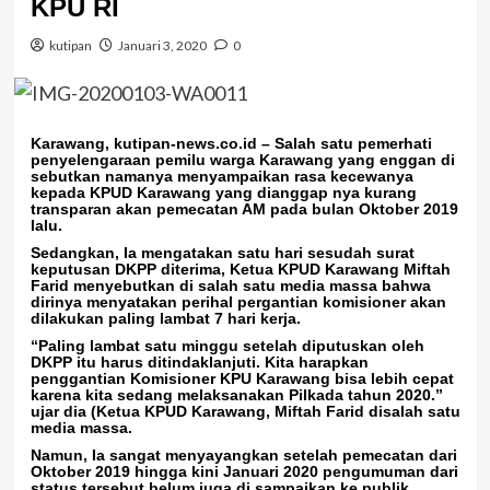
KPU RI
kutipan
Januari 3, 2020
0
Karawang, kutipan-news.co.id
– Salah satu pemerhati
penyelengaraan pemilu warga Karawang yang enggan di
sebutkan namanya menyampaikan rasa kecewanya
kepada KPUD Karawang yang dianggap nya kurang
transparan akan pemecatan AM pada bulan Oktober 2019
lalu.
Sedangkan, Ia mengatakan satu hari sesudah surat
keputusan DKPP diterima, Ketua KPUD Karawang Miftah
Farid menyebutkan di salah satu media massa bahwa
dirinya menyatakan perihal pergantian komisioner akan
dilakukan paling lambat 7 hari kerja.
“Paling lambat satu minggu setelah diputuskan oleh
DKPP itu harus ditindaklanjuti. Kita harapkan
penggantian Komisioner KPU Karawang bisa lebih cepat
karena kita sedang melaksanakan Pilkada tahun 2020.”
ujar dia (Ketua KPUD Karawang, Miftah Farid disalah satu
media massa.
Namun, Ia sangat menyayangkan setelah pemecatan dari
Oktober 2019 hingga kini Januari 2020 pengumuman dari
status tersebut belum juga di sampaikan ke publik.