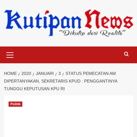
Skip
to
content
Primary
Menu
HOME
2020
JANUARI
3
STATUS PEMECATAN AM
DIPERTANYAKAN, SEKRETARIS KPUD : PENGGANTINYA
TUNGGU KEPUTUSAN KPU RI
Politik