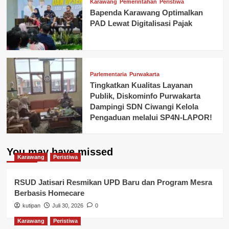
Karawang
Pemerintahan
Peristiwa
Bapenda Karawang Optimalkan
PAD Lewat Digitalisasi Pajak
Parlementaria
Purwakarta
Tingkatkan Kualitas Layanan
Publik, Diskominfo Purwakarta
Dampingi SDN Ciwangi Kelola
Pengaduan melalui SP4N-LAPOR!
You may have missed
Karawang
Peristiwa
RSUD Jatisari Resmikan UPD Baru dan Program Mesra
Berbasis Homecare
kutipan
Juli 30, 2026
0
Karawang
Peristiwa