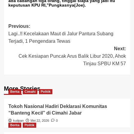
ada cadangan tiga orang, tinggal siapa yang jadi itu
keputusan KPU RI,”Pungkasnya(Joe).
Post
Previous:
Lagi..!! Kecelakaan Maut di Jalur Pantura Subang
navigation
Terjadi, 1 Pengendara Tewas
Next:
Cek Kesiapan Puncak Arus Balik Libur 2020, Ahok
Tinjau SPBU KM 57
More Stories
Berita
Cimahi
Politik
Tokoh Nasional Hadiri Deklarasi Komunitas
“Banteng Kecil” di Cimahi Jabar
kutipan
Mei 22, 2026
0
Berita
Politik