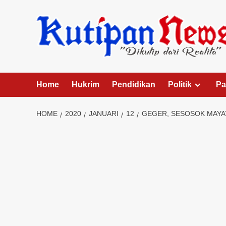
Skip
to
content
Home
Hukrim
Pendidikan
Politik
Pa
HOME
2020
JANUARI
12
GEGER, SESOSOK MAYA