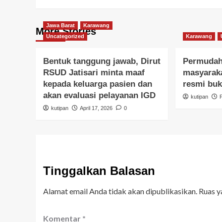
Jawa Barat
Karawang
More Stories
Uncategorized
Karawang
Bentuk tanggung jawab, Dirut
Permudah
RSUD Jatisari minta maaf
masyaraka
kepada keluarga pasien dan
resmi buk
akan evaluasi pelayanan IGD
kutipan
kutipan
April 17, 2026
0
Tinggalkan Balasan
Alamat email Anda tidak akan dipublikasikan.
Ruas y
Komentar
*