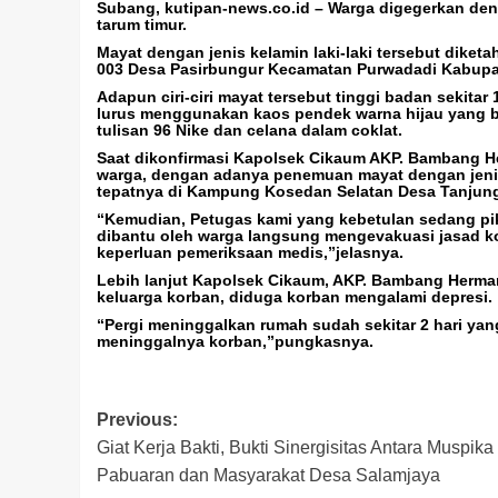
Subang, kutipan-news.co.id –
Warga digegerkan de
tarum timur.
Mayat dengan jenis kelamin laki-laki tersebut dike
003 Desa Pasirbungur Kecamatan Purwadadi Kabup
Adapun ciri-ciri mayat tersebut tinggi badan sekitar
lurus menggunakan kaos pendek warna hijau yang be
tulisan 96 Nike dan celana dalam coklat.
Saat dikonfirmasi Kapolsek Cikaum AKP. Bambang H
warga, dengan adanya penemuan mayat dengan jenis k
tepatnya di Kampung Kosedan Selatan Desa Tanjungs
“Kemudian, Petugas kami yang kebetulan sedang pik
dibantu oleh warga langsung mengevakuasi jasad 
keperluan pemeriksaan medis,”jelasnya.
Lebih lanjut Kapolsek Cikaum, AKP. Bambang Herman
keluarga korban, diduga korban mengalami depresi.
“Pergi meninggalkan rumah sudah sekitar 2 hari yan
meninggalnya korban,”pungkasnya.
Post
Previous:
Giat Kerja Bakti, Bukti Sinergisitas Antara Muspika
navigation
Pabuaran dan Masyarakat Desa Salamjaya