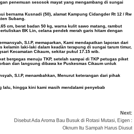
ngan penemuan sesosok mayat yang mengambang di sungai
tahui bernama Kusnadi (50), alamat Kampung Cidangder Rt 12 / Rw
aten Subang.
 165 cm, berat badan 50 kg, warna kulit sawo matang, rambut
rtuliskan BK Lin, celana pendek merah garis hitam dengan
ermansyah, S.I.P, memaparkan, Kami mendapatkan laporan dari
elamin laki-laki dalam keadàn terapung di sungai tarum timur,
ari Kecamatan Cikaum, sekitar pukul 17.15 wib.
et bergegas menuju TKP, setelah sampai di TKP petugas piket
korban dan langsung dibawa ke Puskesmas Cikaum untuk
syah, S.I.P, menambahkan, Menurut keterangan dari pihak
g lalu, hingga kini kami masih mendalami penyebab
Next:
Disebut Ada Aroma Bau Busuk di Rotasi Mutasi, Eigen :
Oknum Itu Sampah Harus Diusut