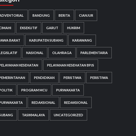
ADVENTORIAL
BANDUNG
BERITA
CIANJUR
CIMAHI
EKSEKUTIF
GARUT
HUKRIM
JAWA BARAT
KABUPATEN SUBANG
KARAWANG
LEGISLATIF
NASIONAL
OLAHRAGA
PARLEMENTARIA
PELAYANAN KESEHATAN
PELAYANAN KESEHATAN BPJS
PEMERINTAHAN
PENDIDIKAN
PERISTIWA
PERISTIWA
POLITIK
PROGRAM MCU
PURWAKARTA
PURWAKARTA
REDAKSIONAL
REDAKSIONAL
SUBANG
TASIKMALAYA
UNCATEGORIZED