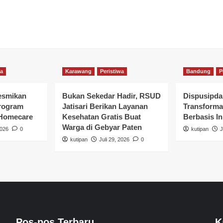
wa
Karawang
Peristiwa
Bandung
P
esmikan
Bukan Sekedar Hadir, RSUD
Dispusipda
rogram
Jatisari Berikan Layanan
Transforma
 Homecare
Kesehatan Gratis Buat
Berbasis In
Warga di Gebyar Paten
2026
0
kutipan
J
kutipan
Juli 29, 2026
0
Pos-pos Terbaru
K