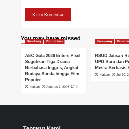
You may have missed
Bandung
Pendidikan
Karawang
Peristi
AEC Gala 2026 Enters Pixel
RSUD Jatisari R
Suguhkan Tiga Drama
UPD Baru dan P
Berbahasa Inggris, Angkat
Mesra Berbasis
Budaya Sunda hingga Film
kutipan
Juli 30, 
Populer
kutipan
Agustus 7, 2026
0
Tentang Kami