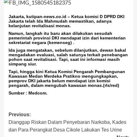
Jakarta, kutipan-news.co.id
– Ketua komisi D DPRD DKI
Jakarta telah Ida Mahmudah memastikan, adanya
kelanjutan revitalisasi monas.
Namun, langkah itu baru akan dilakukan sesudah
pemerintah provinsi DKI mendapat izin dari kementerian
sekretariat negara (kemenseg) .
Ida juga mengatakan, sebelum dilanjutkan, dewan bakal
mengadakan evaluasi, salah satunya terkait penebangan
pohon saat revitalisasi. Tapi, saat ini informasi masih
simpang siur.
Tapi, hingga kini Ketua Komisi Pengarah Pembangunan
Kawasan Medan Merdeka Pratikno mengungkapkan,
pemprov DKI jakarta belum mendapat izin komisi
pengarah, dalam mengubah kawasan monas.(rls/red)
Sumber : Medcom.
Post
Previous:
Dianggap Riskan Dalam Penyebaran Narkoba, Kades
navigation
dan Para Perangkat Desa Cikole Lakukan Tes Urine