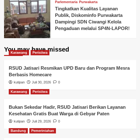
Parlementaria
Purwakarta
Tingkatkan Kualitas Layanan
Publik, Diskominfo Purwakarta
Dampingi SDN Ciwangi Kelola
Pengaduan melalui SP4N-LAPOR!
You may have missed
Karawang
Peristiwa
RSUD Jatisari Resmikan UPD Baru dan Program Mesra
Berbasis Homecare
kutipan
Juli 30, 2026
0
Karawang
Peristiwa
Bukan Sekedar Hadir, RSUD Jatisari Berikan Layanan
Kesehatan Gratis Buat Warga di Gebyar Paten
kutipan
Juli 29, 2026
0
Bandung
Pemerintahan