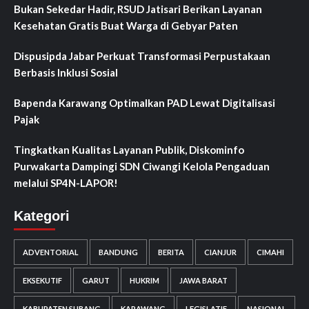
Bukan Sekedar Hadir, RSUD Jatisari Berikan Layanan
Kesehatan Gratis Buat Warga di Gebyar Paten
Dispusipda Jabar Perkuat Transformasi Perpustakaan
Berbasis Inklusi Sosial
Bapenda Karawang Optimalkan PAD Lewat Digitalisasi
Pajak
Tingkatkan Kualitas Layanan Publik, Diskominfo
Purwakarta Dampingi SDN Ciwangi Kelola Pengaduan
melalui SP4N-LAPOR!
Kategori
ADVENTORIAL
BANDUNG
BERITA
CIANJUR
CIMAHI
EKSEKUTIF
GARUT
HUKRIM
JAWA BARAT
KABUPATEN SUBANG
KARAWANG
LEGISLATIF
NASIONAL