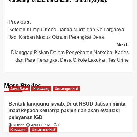
Karawang, secara bersamaan,” tandasnya(red).
Post
Previous:
Setelah Kumpul Kebo, Janda Muda dan Keluarganya
navigation
Jadi Korban Modus Oknum Perangkat Desa
Next:
Dianggap Riskan Dalam Penyebaran Narkoba, Kades
dan Para Perangkat Desa Cikole Lakukan Tes Urine
More Stories
Jawa Barat
Karawang
Uncategorized
Bentuk tanggung jawab, Dirut RSUD Jatisari minta
maaf kepada keluarga pasien dan akan evaluasi
pelayanan IGD
kutipan
April 17, 2026
0
Karawang
Uncategorized