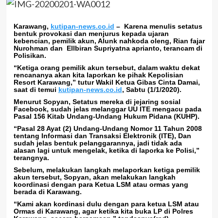
Karawang,
kutipan-news.co.id
–
Karena menulis setatus
bentuk provokasi dan menjurus kepada ujaran
kebencian, pemilik akun, Alunk nahkoda oleng, Rian fajar
Nurohman dan Ellbiran Supriyatna aprianto, terancam di
Polisikan.
“Ketiga orang pemilik akun tersebut, dalam waktu dekat
rencananya akan kita laporkan ke pihak Kepolisian
Resort Karawang,” tutur Wakil Ketua Gibas Cinta Damai,
saat di temui
kutipan-news.co.id
, Sabtu (1/1/2020).
Menurut Sopyan, Setatus mereka di jejaring sosial
Facebook, sudah jelas melanggar UU ITE mengacu pada
Pasal 156 Kitab Undang-Undang Hukum Pidana (KUHP).
“Pasal 28 Ayat (2) Undang-Undang Nomor 11 Tahun 2008
tentang Informasi dan Transaksi Elektronik (ITE), Dan
sudah jelas bentuk pelanggarannya, jadi tidak ada
alasan lagi untuk mengelak, ketika di laporka ke Polisi,”
terangnya.
Sebelum, melakukan langkah melaporkan ketiga pemilik
akun tersebut, Sopyan, akan melakukan langkah
koordinasi dengan para Ketua LSM atau ormas yang
berada di Karawang.
“Kami akan kordinasi dulu dengan para ketua LSM atau
Ormas di Karawang, agar ketika kita buka LP di Polres