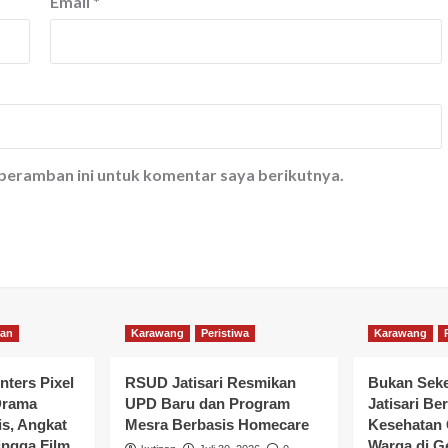
Email
*
 peramban ini untuk komentar saya berikutnya.
kan
Karawang
Peristiwa
Karawang
nters Pixel
RSUD Jatisari Resmikan
Bukan Seke
Drama
UPD Baru dan Program
Jatisari Be
is, Angkat
Mesra Berbasis Homecare
Kesehatan 
ngga Film
Warga di G