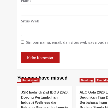
Nama
*
Situs Web
Simpan nama, email, dan situs web saya pada
You may have missed
Redaksional
Bandung
Pendidi
JSR hadir di 2nd IBOS 2026,
AEC Gala 2026 E
Dorong Pertumbuhan
Suguhkan Tiga 
Industri Wellness dan
Berbahasa Inggr
Peluang Bisnis di Indonesia
Budaya Sunda hi