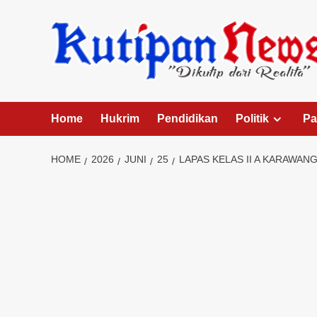
Skip
to
content
Home
Hukrim
Pendidikan
Politik
Pa
HOME
2026
JUNI
25
LAPAS KELAS II A KARAWA