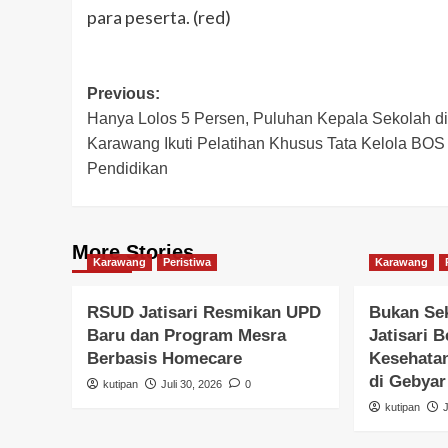
para peserta. (red)
Post
Previous:
Hanya Lolos 5 Persen, Puluhan Kepala Sekolah di
navigation
Karawang Ikuti Pelatihan Khusus Tata Kelola BOS
Pendidikan
More Stories
Karawang
Peristiwa
Karawang
RSUD Jatisari Resmikan UPD
Bukan Se
Baru dan Program Mesra
Jatisari 
Berbasis Homecare
Kesehatan
di Gebya
kutipan
Juli 30, 2026
0
kutipan