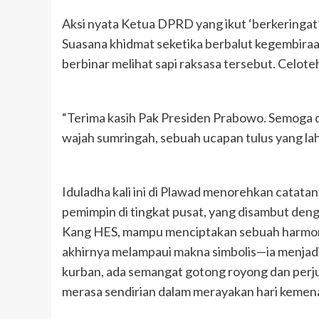
Aksi nyata Ketua DPRD yang ikut ‘berkeringat
Suasana khidmat seketika berbalut kegembiraa
berbinar melihat sapi raksasa tersebut. Celote
“Terima kasih Pak Presiden Prabowo. Semoga 
wajah sumringah, sebuah ucapan tulus yang lah
Iduladha kali ini di Plawad menorehkan catat
pemimpin di tingkat pusat, yang disambut den
Kang HES, mampu menciptakan sebuah harmoni.
akhirnya melampaui makna simbolis—ia menjadi
kurban, ada semangat gotong royong dan perj
merasa sendirian dalam merayakan hari kemen