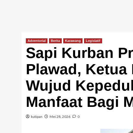
Adventorial
Berita
Karawang
Legislatif
Sapi Kurban Pr
Plawad, Ketua
Wujud Kepedu
Manfaat Bagi 
kutipan
Mei 28, 2026
0