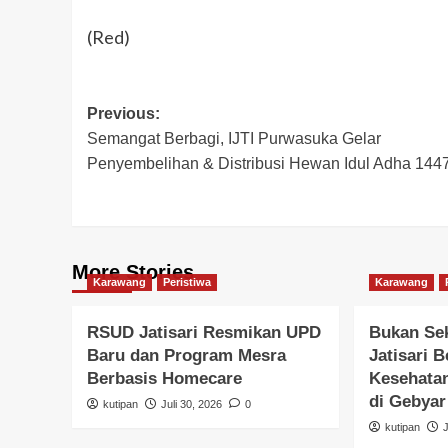
(Red)
Post
Previous:
Semangat Berbagi, IJTI Purwasuka Gelar
navigation
Penyembelihan & Distribusi Hewan Idul Adha 144
More Stories
Karawang
Peristiwa
Karawang
RSUD Jatisari Resmikan UPD
Bukan Se
Baru dan Program Mesra
Jatisari 
Berbasis Homecare
Kesehatan
di Gebya
kutipan
Juli 30, 2026
0
kutipan