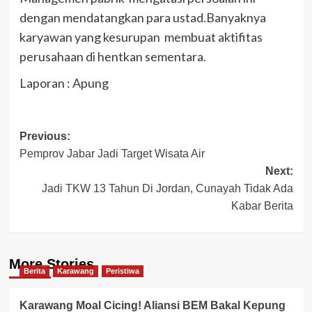
dengan mendatangkan para ustad.Banyaknya
karyawan yang kesurupan membuat aktifitas
perusahaan di hentkan sementara.
Laporan : Apung
Post
Previous:
Pemprov Jabar Jadi Target Wisata Air
navigation
Next:
Jadi TKW 13 Tahun Di Jordan, Cunayah Tidak Ada
Kabar Berita
More Stories
Berita
Karawang
Peristiwa
Karawang Moal Cicing! Aliansi BEM Bakal Kepung