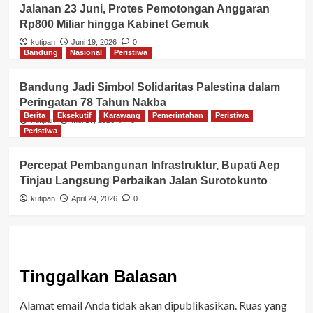
Jalanan 23 Juni, Protes Pemotongan Anggaran
Rp800 Miliar hingga Kabinet Gemuk
kutipan
Juni 19, 2026
0
Bandung
Nasional
Peristiwa
Bandung Jadi Simbol Solidaritas Palestina dalam
Peringatan 78 Tahun Nakba
Berita
Eksekutif
Karawang
Pemerintahan
Peristiwa
kutipan
Mei 17, 2026
0
Peristiwa
Percepat Pembangunan Infrastruktur, Bupati Aep
Tinjau Langsung Perbaikan Jalan Surotokunto
kutipan
April 24, 2026
0
Tinggalkan Balasan
Alamat email Anda tidak akan dipublikasikan.
Ruas yang