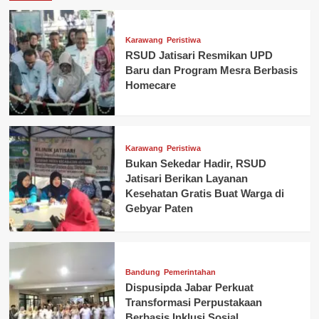
Karawang
Peristiwa
RSUD Jatisari Resmikan UPD
Baru dan Program Mesra Berbasis
Homecare
Karawang
Peristiwa
Bukan Sekedar Hadir, RSUD
Jatisari Berikan Layanan
Kesehatan Gratis Buat Warga di
Gebyar Paten
Bandung
Pemerintahan
Dispusipda Jabar Perkuat
Transformasi Perpustakaan
Berbasis Inklusi Sosial