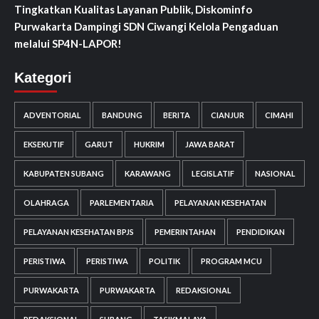
Tingkatkan Kualitas Layanan Publik, Diskominfo
Purwakarta Dampingi SDN Ciwangi Kelola Pengaduan
melalui SP4N-LAPOR!
Kategori
ADVENTORIAL
BANDUNG
BERITA
CIANJUR
CIMAHI
EKSEKUTIF
GARUT
HUKRIM
JAWA BARAT
KABUPATEN SUBANG
KARAWANG
LEGISLATIF
NASIONAL
OLAHRAGA
PARLEMENTARIA
PELAYANAN KESEHATAN
PELAYANAN KESEHATAN BPJS
PEMERINTAHAN
PENDIDIKAN
PERISTIWA
PERISTIWA
POLITIK
PROGRAM MCU
PURWAKARTA
PURWAKARTA
REDAKSIONAL