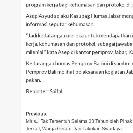
program kerja bagi kehumasan dan protokol di 
Asep Asyud selaku Kasubag Humas Jabar meng
informasi seputar kehumasan.
“Jadi kedatangan mereka untuk mendapatkan 
kerja, kehumasan dan protokol, sebagai jawaba
milenial,” kata Asep di kantor pemprov Jabar, 
Kedatangan humas Pemprov Bali ini di sambut
Pemprov Bali melihat pelaksanaan kegiatan Jab
pekan.
Reporter: Saifal
Post
Previous:
Miris..! Tak Tersentuh Selama 33 Tahun oleh Pihak
navigation
Terkait, Warga Geram Dan Lakukan Swadaya