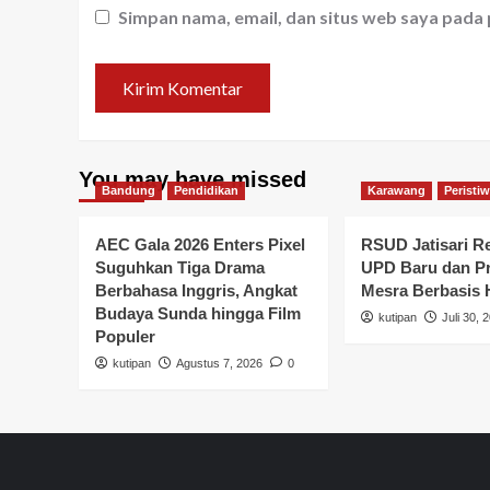
Simpan nama, email, dan situs web saya pada
You may have missed
Bandung
Pendidikan
Karawang
Peristi
AEC Gala 2026 Enters Pixel
RSUD Jatisari R
Suguhkan Tiga Drama
UPD Baru dan P
Berbahasa Inggris, Angkat
Mesra Berbasis
Budaya Sunda hingga Film
kutipan
Juli 30, 
Populer
kutipan
Agustus 7, 2026
0