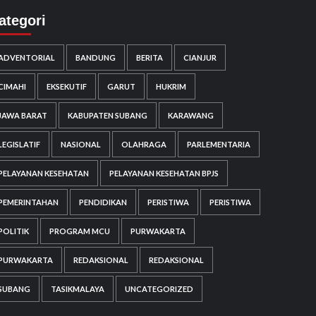
ategori
ADVENTORIAL
BANDUNG
BERITA
CIANJUR
CIMAHI
EKSEKUTIF
GARUT
HUKRIM
JAWA BARAT
KABUPATEN SUBANG
KARAWANG
LEGISLATIF
NASIONAL
OLAHRAGA
PARLEMENTARIA
PELAYANAN KESEHATAN
PELAYANAN KESEHATAN BPJS
PEMERINTAHAN
PENDIDIKAN
PERISTIWA
PERISTIWA
POLITIK
PROGRAM MCU
PURWAKARTA
PURWAKARTA
REDAKSIONAL
REDAKSIONAL
SUBANG
TASIKMALAYA
UNCATEGORIZED