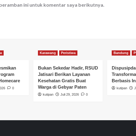
 peramban ini untuk komentar saya berikutnya.
wa
Karawang
Peristiwa
Bandung
P
esmikan
Bukan Sekedar Hadir, RSUD
Dispusipda
rogram
Jatisari Berikan Layanan
Transforma
 Homecare
Kesehatan Gratis Buat
Berbasis In
Warga di Gebyar Paten
2026
0
kutipan
J
kutipan
Juli 29, 2026
0