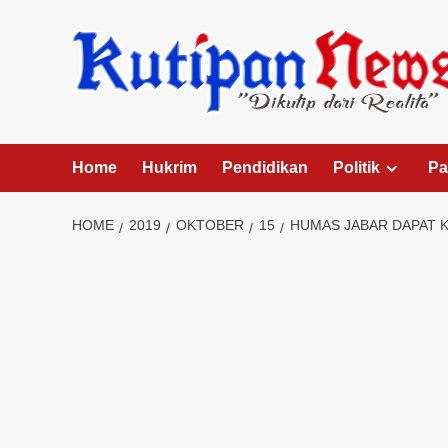
Skip
to
content
Home
Hukrim
Pendidikan
Politik
Pa
HOME
2019
OKTOBER
15
HUMAS JABAR DAPAT K