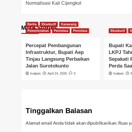
Normalisasi Kali Cijengkol
Berita
Eksekutif
Karawang
More Stories
Pemerintahan
Peristiwa
Peristiwa
Eksekutif
Percepat Pembangunan
Bupati K
Infrastruktur, Bupati Aep
LKPJ Tah
Tinjau Langsung Perbaikan
Sepakati 
Jalan Surotokunto
Perda Sa
kutipan
April 24, 2026
0
kutipan
Tinggalkan Balasan
Alamat email Anda tidak akan dipublikasikan.
Ruas y