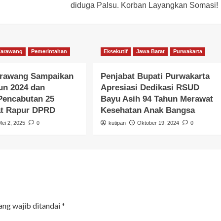
diduga Palsu. Korban Layangkan Somasi!
Karawang
Pemerintahan
Eksekutif
Jawa Barat
Purwakarta
arawang Sampaikan
Penjabat Bupati Purwakarta
un 2024 dan
Apresiasi Dedikasi RSUD
Pencabutan 25
Bayu Asih 94 Tahun Merawat
at Rapur DPRD
Kesehatan Anak Bangsa
Mei 2, 2025
0
kutipan
Oktober 19, 2024
0
ang wajib ditandai
*