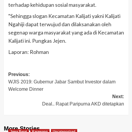
terhadap kehidupan sosial masyarakat.
“Sehingga slogan Kecamatan Kalijati yakni Kalijati
Ngahiji dapat terwujud dan dilaksanakan oleh
segenap warga masyarakat yang ada di Kecamatan
Kalijati ini. Pungkas Jejen.
Laporan: Rohman
Post
Previous:
WJIS 2019: Gubernur Jabar Sambut Investor dalam
navigation
Welcome Dinner
Next:
Deal.. Rapat Paripurna AKD ditetapkan
More Stories
Jawa Barat
Karawang
Uncategorized