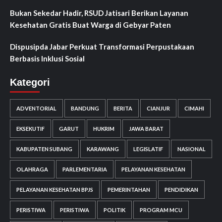
Bukan Sekedar Hadir, RSUD Jatisari Berikan Layanan
Kesehatan Gratis Buat Warga di Gebyar Paten
Dispusipda Jabar Perkuat Transformasi Perpustakaan
Berbasis Inklusi Sosial
Kategori
ADVENTORIAL
BANDUNG
BERITA
CIANJUR
CIMAHI
EKSEKUTIF
GARUT
HUKRIM
JAWA BARAT
KABUPATEN SUBANG
KARAWANG
LEGISLATIF
NASIONAL
OLAHRAGA
PARLEMENTARIA
PELAYANAN KESEHATAN
PELAYANAN KESEHATAN BPJS
PEMERINTAHAN
PENDIDIKAN
PERISTIWA
PERISTIWA
POLITIK
PROGRAM MCU