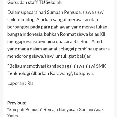
Guru, dan staff TU Sekolah.
Dalam upacara hari Sumpah Pemuda, siswa siswi
smk teknologi Albrkah sangat merasakan dan
berbangga pada para pahlawan yang menyatukan
bangsa indonesia, bahkan Rohmat siswa kelas Xll
mengapresiasi pembina upacara R.s Budi, A.md
yang mana dalam amanat sebagai pembina upacara
mendorong siswa/siswi untuk giat belajar.
“Beliau memotivasi kami sebagai siswa siswi SMK
Tehknologi Albarkah Karawang”, tutupnya.
Laporan : Rls
Post
Previous:
“Sumpah Pemuda” Remaja Banyusari Santuni Anak
navigation
Yatim