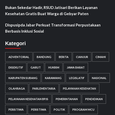
Bukan Sekedar Hadir, RSUD Jatisari Berikan Layanan
Kesehatan Gratis Buat Warga di Gebyar Paten
Dispusipda Jabar Perkuat Transformasi Perpustakaan
Berbasis Inklusi Sosial
Kategori
ADVENTORIAL
BANDUNG
BERITA
CIANJUR
CIMAHI
EKSEKUTIF
GARUT
HUKRIM
JAWA BARAT
KABUPATEN SUBANG
KARAWANG
LEGISLATIF
NASIONAL
OLAHRAGA
PARLEMENTARIA
PELAYANAN KESEHATAN
PELAYANAN KESEHATAN BPJS
PEMERINTAHAN
PENDIDIKAN
PERISTIWA
PERISTIWA
POLITIK
PROGRAM MCU