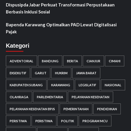
Dispusipda Jabar Perkuat Transformasi Perpustakaan
Berbasis Inklusi Sosial
Bapenda Karawang Optimalkan PAD Lewat Digitalisasi
Pajak
Kategori
ADVENTORIAL
BANDUNG
BERITA
CIANJUR
CIMAHI
EKSEKUTIF
GARUT
HUKRIM
JAWA BARAT
KABUPATEN SUBANG
KARAWANG
LEGISLATIF
NASIONAL
OLAHRAGA
PARLEMENTARIA
PELAYANAN KESEHATAN
PELAYANAN KESEHATAN BPJS
PEMERINTAHAN
PENDIDIKAN
PERISTIWA
PERISTIWA
POLITIK
PROGRAM MCU