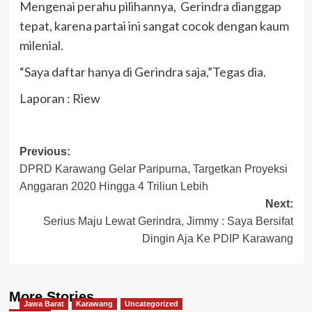
Mengenai perahu pilihannya, Gerindra dianggap
tepat, karena partai ini sangat cocok dengan kaum
milenial.
“Saya daftar hanya di Gerindra saja,”Tegas dia.
Laporan : Riew
Post
Previous:
DPRD Karawang Gelar Paripurna, Targetkan Proyeksi
navigation
Anggaran 2020 Hingga 4 Triliun Lebih
Next:
Serius Maju Lewat Gerindra, Jimmy : Saya Bersifat
Dingin Aja Ke PDIP Karawang
More Stories
Jawa Barat
Karawang
Uncategorized