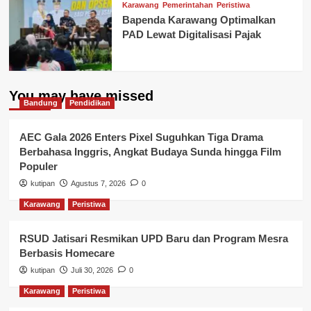
Karawang
Pemerintahan
Peristiwa
Bapenda Karawang Optimalkan
PAD Lewat Digitalisasi Pajak
You may have missed
Bandung
Pendidikan
AEC Gala 2026 Enters Pixel Suguhkan Tiga Drama
Berbahasa Inggris, Angkat Budaya Sunda hingga Film
Populer
kutipan
Agustus 7, 2026
0
Karawang
Peristiwa
RSUD Jatisari Resmikan UPD Baru dan Program Mesra
Berbasis Homecare
kutipan
Juli 30, 2026
0
Karawang
Peristiwa