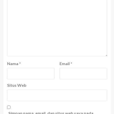
Nama
*
Email
*
Situs Web
Simpan nama, email, dan situs web saya pada