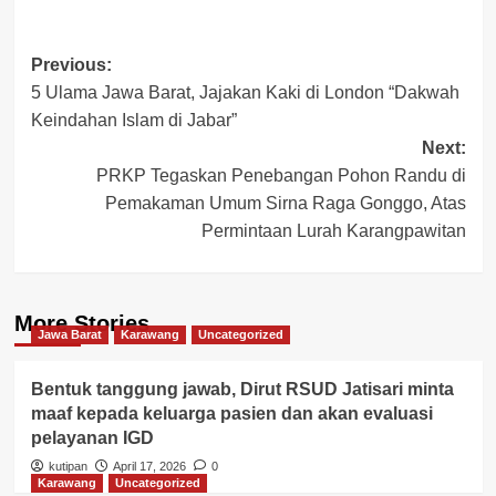
Post
Previous:
5 Ulama Jawa Barat, Jajakan Kaki di London “Dakwah
navigation
Keindahan Islam di Jabar”
Next:
PRKP Tegaskan Penebangan Pohon Randu di
Pemakaman Umum Sirna Raga Gonggo, Atas
Permintaan Lurah Karangpawitan
More Stories
Jawa Barat
Karawang
Uncategorized
Bentuk tanggung jawab, Dirut RSUD Jatisari minta
maaf kepada keluarga pasien dan akan evaluasi
pelayanan IGD
kutipan
April 17, 2026
0
Karawang
Uncategorized