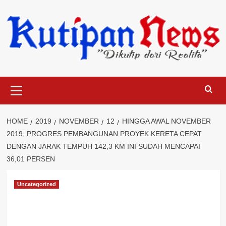
Skip
to
content
Primary
Menu
HOME
2019
NOVEMBER
12
HINGGA AWAL NOVEMBER
2019, PROGRES PEMBANGUNAN PROYEK KERETA CEPAT
DENGAN JARAK TEMPUH 142,3 KM INI SUDAH MENCAPAI
36,01 PERSEN
Uncategorized