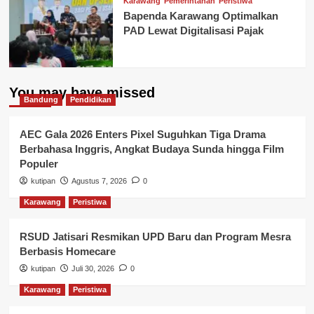
Karawang
Pemerintahan
Peristiwa
Bapenda Karawang Optimalkan
PAD Lewat Digitalisasi Pajak
You may have missed
Bandung
Pendidikan
AEC Gala 2026 Enters Pixel Suguhkan Tiga Drama
Berbahasa Inggris, Angkat Budaya Sunda hingga Film
Populer
kutipan
Agustus 7, 2026
0
Karawang
Peristiwa
RSUD Jatisari Resmikan UPD Baru dan Program Mesra
Berbasis Homecare
kutipan
Juli 30, 2026
0
Karawang
Peristiwa