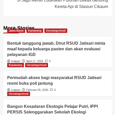
Si Jago Merah Ludeskan Puluhan Bekas Gerbong
Kereta Api di Stasiun Cikaum
More Stories
Jawa Barat
Karawang
Uncategorized
Bentuk tanggung jawab, Dirut RSUD Jatisari minta
maaf kepada keluarga pasien dan akan evaluasi
pelayanan IGD
kutipan
April 17, 2026
0
Karawang
Uncategorized
Permudah akses bagi masyarakat RSUD Jatisari
resmi buka poli jantung
kutipan
Februari 25, 2026
0
Uncategorized
Bangun Kesadaran Ekologis Pelajar Putri, IPPI
PERSIS Selenggarakan Sekolah Ekologi