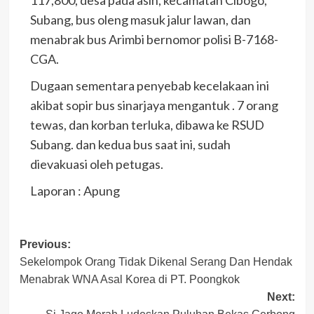
Subang, bus oleng masuk jalur lawan, dan
menabrak bus Arimbi bernomor polisi B-7168-
CGA.
Dugaan sementara penyebab kecelakaan ini
akibat sopir bus sinarjaya mengantuk . 7 orang
tewas, dan korban terluka, dibawa ke RSUD
Subang. dan kedua bus saat ini, sudah
dievakuasi oleh petugas.
Laporan : Apung
Post
Previous:
Sekelompok Orang Tidak Dikenal Serang Dan Hendak
navigation
Menabrak WNA Asal Korea di PT. Poongkok
Next: