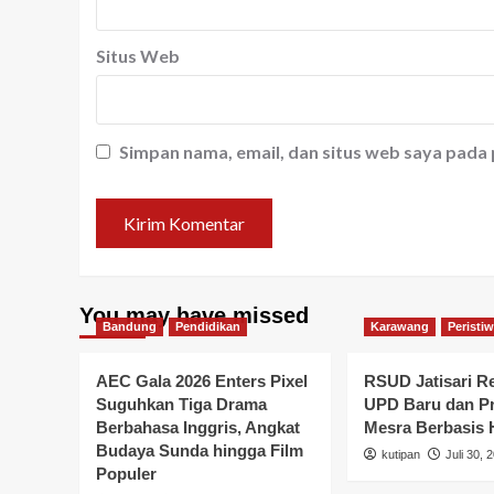
Situs Web
Simpan nama, email, dan situs web saya pada
You may have missed
Bandung
Pendidikan
Karawang
Peristi
AEC Gala 2026 Enters Pixel
RSUD Jatisari R
Suguhkan Tiga Drama
UPD Baru dan P
Berbahasa Inggris, Angkat
Mesra Berbasis
Budaya Sunda hingga Film
kutipan
Juli 30, 
Populer