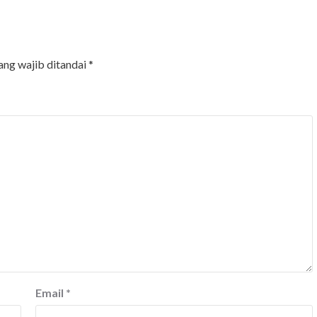
ang wajib ditandai
*
Email
*