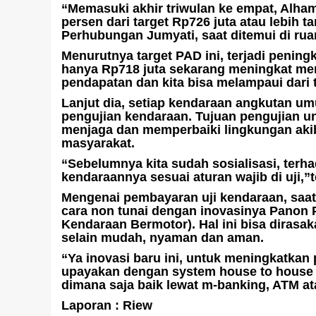
“Memasuki akhir triwulan ke empat, Alhamd
persen dari target Rp726 juta atau lebih t
Perhubungan Jumyati, saat ditemui di ruan
Menurutnya target PAD ini, terjadi penin
hanya Rp718 juta sekarang meningkat menj
pendapatan dan kita bisa melampaui dari 
Lanjut dia, setiap kendaraan angkutan u
pengujian kendaraan. Tujuan pengujian u
menjaga dan memperbaiki lingkungan aki
masyarakat.
“Sebelumnya kita sudah sosialisasi, terh
kendaraannya sesuai aturan wajib di uji,”
Mengenai pembayaran uji kendaraan, saa
cara non tunai dengan inovasinya Panon
Kendaraan Bermotor). Hal ini bisa dirasa
selain mudah, nyaman dan aman.
“Ya inovasi baru ini, untuk meningkatkan
upayakan dengan system house to house 
dimana saja baik lewat m-banking, ATM at
Laporan : Riew