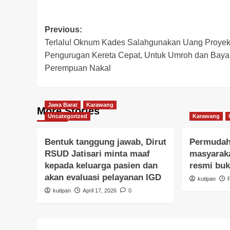
Post
Previous:
Terlalu! Oknum Kades Salahgunakan Uang Proye
navigation
Pengurugan Kereta Cepat, Untuk Umroh dan Baya
Perempuan Nakal
Jawa Barat
Karawang
More Stories
Uncategorized
Karawang
Bentuk tanggung jawab, Dirut
Permudah
RSUD Jatisari minta maaf
masyaraka
kepada keluarga pasien dan
resmi buk
akan evaluasi pelayanan IGD
kutipan
kutipan
April 17, 2026
0