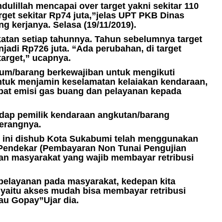
ulillah mencapai over target yakni sekitar 110
arget sekitar Rp74 juta,”jelas UPT PKB Dinas
g kerjanya. Selasa (19/11/2019).
gkatan setiap tahunnya. Tahun sebelumnya target
adi Rp726 juta. “Ada perubahan, di target
target,” ucapnya.
mum/barang berkewajiban untuk mengikuti
ntuk menjamin keselamatan kelaiakan kendaraan,
bat emisi gas buang dan pelayanan kepada
adap pemilik kendaraan angkutan/barang
terangnya.
t ini dishub Kota Sukabumi telah menggunakan
 Pendekar (Pembayaran Non Tunai Pengujian
kan masyarakat yang wajib membayar retribusi
 pelayanan pada masyarakat, kedepan kita
yaitu akses mudah bisa membayar retribusi
au Gopay”Ujar dia.