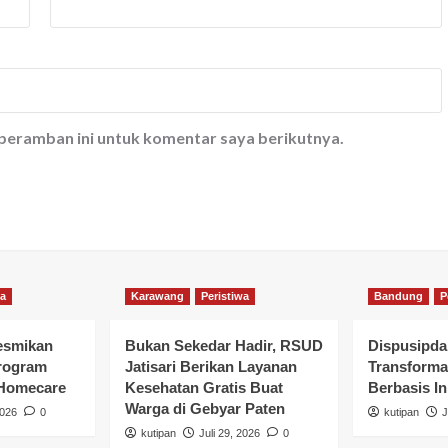
 peramban ini untuk komentar saya berikutnya.
wa
Karawang
Peristiwa
Bandung
P
esmikan
Bukan Sekedar Hadir, RSUD
Dispusipda
rogram
Jatisari Berikan Layanan
Transforma
 Homecare
Kesehatan Gratis Buat
Berbasis In
Warga di Gebyar Paten
2026
0
kutipan
J
kutipan
Juli 29, 2026
0