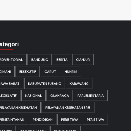
ategori
ADVENTORIAL
BANDUNG
BERITA
CIANJUR
CIMAHI
EKSEKUTIF
GARUT
HUKRIM
JAWA BARAT
KABUPATEN SUBANG
KARAWANG
LEGISLATIF
NASIONAL
OLAHRAGA
PARLEMENTARIA
PELAYANAN KESEHATAN
PELAYANAN KESEHATAN BPJS
PEMERINTAHAN
PENDIDIKAN
PERISTIWA
PERISTIWA