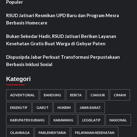
Populer
RSUD Jatisari Resmikan UPD Baru dan Program Mesra
Berbasis Homecare
Bukan Sekedar Hadir, RSUD Jatisari Berikan Layanan
Kesehatan Gratis Buat Warga di Gebyar Paten
Dispusipda Jabar Perkuat Transformasi Perpustakaan
Berbasis Inklusi Sosial
Kategori
ADVENTORIAL
BANDUNG
BERITA
CIANJUR
CIMAHI
EKSEKUTIF
GARUT
HUKRIM
JAWA BARAT
KABUPATEN SUBANG
KARAWANG
LEGISLATIF
NASIONAL
OLAHRAGA
PARLEMENTARIA
PELAYANAN KESEHATAN