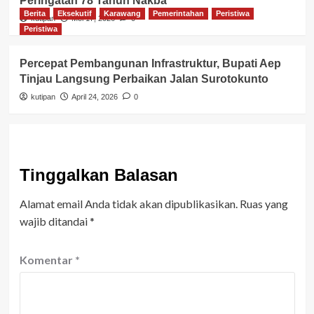
Peringatan 78 Tahun Nakba
Berita
Eksekutif
Karawang
Pemerintahan
Peristiwa
kutipan
Mei 17, 2026
0
Peristiwa
Percepat Pembangunan Infrastruktur, Bupati Aep
Tinjau Langsung Perbaikan Jalan Surotokunto
kutipan
April 24, 2026
0
Tinggalkan Balasan
Alamat email Anda tidak akan dipublikasikan.
Ruas yang
wajib ditandai
*
Komentar
*