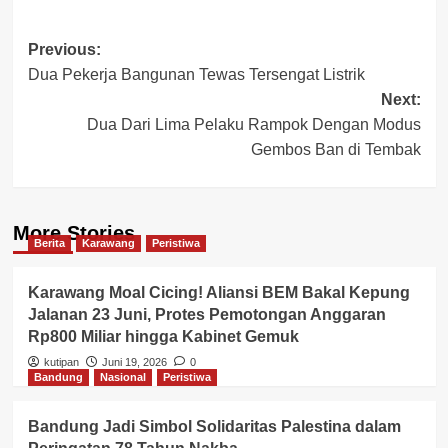
Post
Previous:
Dua Pekerja Bangunan Tewas Tersengat Listrik
navigation
Next:
Dua Dari Lima Pelaku Rampok Dengan Modus
Gembos Ban di Tembak
More Stories
Berita
Karawang
Peristiwa
Karawang Moal Cicing! Aliansi BEM Bakal Kepung
Jalanan 23 Juni, Protes Pemotongan Anggaran
Rp800 Miliar hingga Kabinet Gemuk
kutipan
Juni 19, 2026
0
Bandung
Nasional
Peristiwa
Bandung Jadi Simbol Solidaritas Palestina dalam