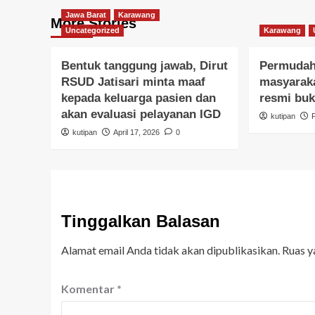
Jawa Barat
Karawang
More Stories
Uncategorized
Karawang
Bentuk tanggung jawab, Dirut
Permudah
RSUD Jatisari minta maaf
masyaraka
kepada keluarga pasien dan
resmi buk
akan evaluasi pelayanan IGD
kutipan
kutipan
April 17, 2026
0
Tinggalkan Balasan
Alamat email Anda tidak akan dipublikasikan.
Ruas y
Komentar
*