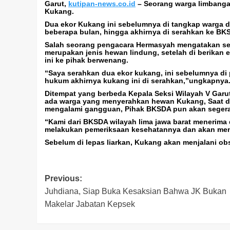
Garut,
kutipan-news.co.id
– Seorang warga limbanga
Kukang.
Dua ekor Kukang ini sebelumnya di tangkap warga 
beberapa bulan, hingga akhirnya di serahkan ke BK
Salah seorang pengacara Hermasyah mengatakan se
merupakan jenis hewan lindung, setelah di berikan
ini ke pihak berwenang.
“Saya serahkan dua ekor kukang, ini sebelumnya di 
hukum akhirnya kukang ini di serahkan,”ungkapnya
Ditempat yang berbeda Kepala Seksi Wilayah V Garu
ada warga yang menyerahkan hewan Kukang, Saat di 
mengalami gangguan, Pihak BKSDA pun akan segera
“Kami dari BKSDA wilayah lima jawa barat menerima
melakukan pemeriksaan kesehatannya dan akan men
Sebelum di lepas liarkan, Kukang akan menjalani o
Post
Previous:
Juhdiana, Siap Buka Kesaksian Bahwa JK Bukan
navigation
Makelar Jabatan Kepsek