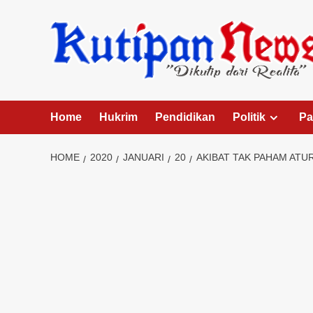
Skip
to
content
Home
Hukrim
Pendidikan
Politik
Pa
HOME
2020
JANUARI
20
AKIBAT TAK PAHAM ATU