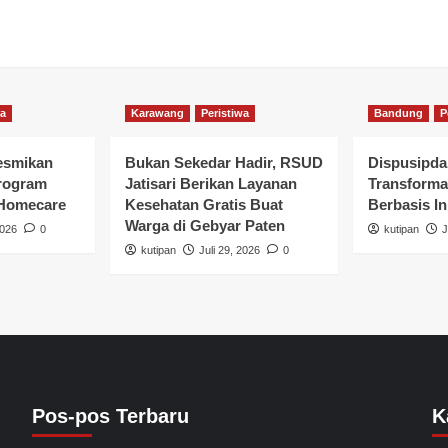
wa
Karawang
Peristiwa
Bandung
P
esmikan
Bukan Sekedar Hadir, RSUD
Dispusipda
rogram
Jatisari Berikan Layanan
Transforma
 Homecare
Kesehatan Gratis Buat
Berbasis In
Warga di Gebyar Paten
2026
0
kutipan
J
kutipan
Juli 29, 2026
0
Pos-pos Terbaru
K