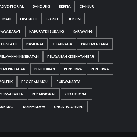
ADVENTORIAL
BANDUNG
BERITA
CIANJUR
CIMAHI
EKSEKUTIF
GARUT
HUKRIM
JAWA BARAT
KABUPATEN SUBANG
KARAWANG
LEGISLATIF
NASIONAL
OLAHRAGA
PARLEMENTARIA
PELAYANAN KESEHATAN
PELAYANAN KESEHATAN BPJS
PEMERINTAHAN
PENDIDIKAN
PERISTIWA
PERISTIWA
POLITIK
PROGRAM MCU
PURWAKARTA
PURWAKARTA
REDAKSIONAL
REDAKSIONAL
SUBANG
TASIKMALAYA
UNCATEGORIZED