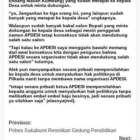
Endang Macan Kumbang) yang sudah merapat ke kepala
Desa untuk minta dukungan.
“ya, Jangankan ke tiga orang ini, yang lainpun sudah
banyak yang merapat ke kepala desa” ungkapnya.
Walaupun sudah banyak bakal calon Bupati yang minta
dukungan ke kepala desa sebagai mesin penggerak
namun APDESI tetap konseksus tidak akan mendukung
salah satu calon.
“Tapi kalau ke APDESI saya menggaris bawahi memang
dari awal konseksus kita dengan pengurus bahwa
APDESI secara organisator tidak akan mendukung salah
satu calon” tuturnya.
Alek pun menyampaikan secara pribadi mempersilahkan
ke kepala desa untuk menyalurkan hak politiknya di
Pilkada nanti tanpa membawa nama organisasi APDESI.
“tetapi secara pribadi ketua APDESI mempersilahkan
kepada anggota untuk menyalurkan hak politiknya tanpa
melibatkan embel embel baju besinya, jadi secara pribadi
ya silahkan saja” jelasnya(red).
Post
Previous:
Polres Sukabumi Resmikan Gedung Pendidikan
navigation
Next: