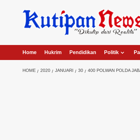
Skip
to
content
Home
Hukrim
Pendidikan
Politik
Pa
HOME
2020
JANUARI
30
400 POLWAN POLDA JAB