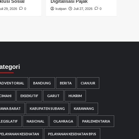
klusi Sosial
Digitalisasi Pajak
uli 29, 2026
0
kutipan
Juli 27, 2026
0
ategori
ADVENTORIAL
BANDUNG
BERITA
CIANJUR
CIMAHI
EKSEKUTIF
GARUT
HUKRIM
JAWA BARAT
KABUPATEN SUBANG
KARAWANG
LEGISLATIF
NASIONAL
OLAHRAGA
PARLEMENTARIA
PELAYANAN KESEHATAN
PELAYANAN KESEHATAN BPJS