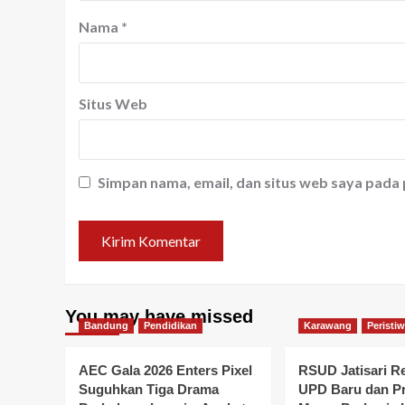
Nama
*
Situs Web
Simpan nama, email, dan situs web saya pada
You may have missed
Bandung
Pendidikan
Karawang
Peristi
AEC Gala 2026 Enters Pixel
RSUD Jatisari R
Suguhkan Tiga Drama
UPD Baru dan P