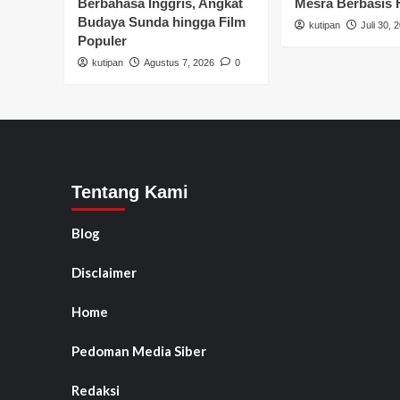
Berbahasa Inggris, Angkat
Mesra Berbasis
Budaya Sunda hingga Film
kutipan
Juli 30, 
Populer
kutipan
Agustus 7, 2026
0
Tentang Kami
Blog
Disclaimer
Home
Pedoman Media Siber
Redaksi