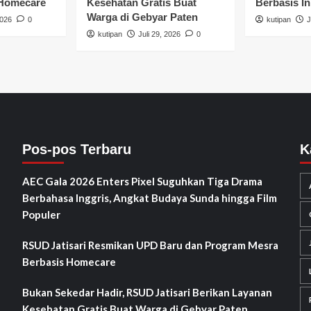
 Homecare
Kesehatan Gratis Buat
Berbasis In
Warga di Gebyar Paten
2026
0
kutipan
J
kutipan
Juli 29, 2026
0
Pos-pos Terbaru
K
AEC Gala 2026 Enters Pixel Suguhkan Tiga Drama
Berbahasa Inggris, Angkat Budaya Sunda hingga Film
Populer
RSUD Jatisari Resmikan UPD Baru dan Program Mesra
Berbasis Homecare
Bukan Sekedar Hadir, RSUD Jatisari Berikan Layanan
Kesehatan Gratis Buat Warga di Gebyar Paten