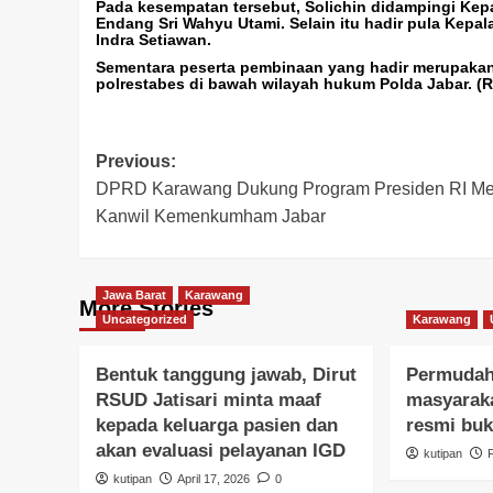
Pada kesempatan tersebut, Solichin didampingi Kepa
Endang Sri Wahyu Utami. Selain itu hadir pula Kepal
Indra Setiawan.
Sementara peserta pembinaan yang hadir merupakan p
polrestabes di bawah wilayah hukum Polda Jabar. (R
Post
Previous:
DPRD Karawang Dukung Program Presiden RI Mel
navigation
Kanwil Kemenkumham Jabar
Jawa Barat
Karawang
More Stories
Uncategorized
Karawang
Bentuk tanggung jawab, Dirut
Permudah
RSUD Jatisari minta maaf
masyaraka
kepada keluarga pasien dan
resmi buk
akan evaluasi pelayanan IGD
kutipan
kutipan
April 17, 2026
0