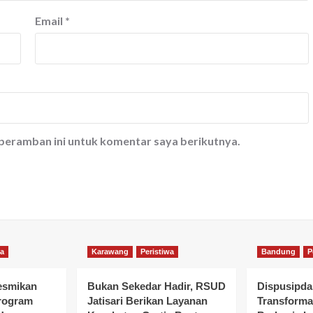
Email
*
 peramban ini untuk komentar saya berikutnya.
wa
Karawang
Peristiwa
Bandung
P
esmikan
Bukan Sekedar Hadir, RSUD
Dispusipda
rogram
Jatisari Berikan Layanan
Transforma