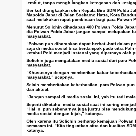
lembut, tanpa menghilangkan ketegasan dan kesiga
Berikut diungkapkan oleh Kepala Biro SDM Polda Jab
Mapolda Jabar di Jalan Soekarno Hatta, Kota Bandu
saat melakukan rapat pembinaan bagi para Polwan P
Menurut Solichin dihadapan 400 Polwan Polda Jabar,
dia Polwan Polda Jabar jangan sampai melupakan 
masyarakat.
“Polwan pun diharapkan dapat berhati-hati dalam pe
saja di media sosial bisa berdampak pada citra Polri
ketahui Polri menjadi instansi yang dipercaya oleh p
Solichin juga mengatakan media sosial dari para Po
masyarakat.
“Khususnya dengan memberikan kabar keberhasilan-
masyarakat,” ucapnya.
Selain memberitakan keberhasilan, para Polwan pun 
dan aktual.
“Jangan sampai di media sosial ini, yah itu tadi m
Seperti diketahui media sosial saat ini sering menja
“Hal ini pun sebenarnya juga justru bisa mendukung 
media sosial dengan bijak,” katanya.
Oleh karena itu Solichin berharap kemajuan Polwa
semacam ini.‎ “Kita tingkatkan citra dan kualitas SD
katanya.