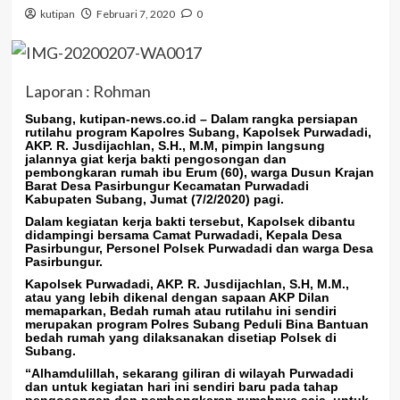
kutipan
Februari 7, 2020
0
Laporan : Rohman
Subang, kutipan-news.co.id
– Dalam rangka persiapan
rutilahu program Kapolres Subang, Kapolsek Purwadadi,
AKP. R. Jusdijachlan, S.H., M.M, pimpin langsung
jalannya giat kerja bakti pengosongan dan
pembongkaran rumah ibu Erum (60), warga Dusun Krajan
Barat Desa Pasirbungur Kecamatan Purwadadi
Kabupaten Subang, Jumat (7/2/2020) pagi.
Dalam kegiatan kerja bakti tersebut, Kapolsek dibantu
didampingi bersama Camat Purwadadi, Kepala Desa
Pasirbungur, Personel Polsek Purwadadi dan warga Desa
Pasirbungur.
Kapolsek Purwadadi, AKP. R. Jusdijachlan, S.H, M.M.,
atau yang lebih dikenal dengan sapaan AKP Dilan
memaparkan, Bedah rumah atau rutilahu ini sendiri
merupakan program Polres Subang Peduli Bina Bantuan
bedah rumah yang dilaksanakan disetiap Polsek di
Subang.
“Alhamdulillah, sekarang giliran di wilayah Purwadadi
dan untuk kegiatan hari ini sendiri baru pada tahap
pengosongan dan pembongkaran rumahnya saja, untuk