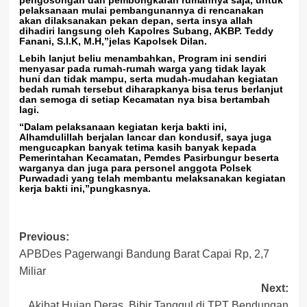
pelaksanaan mulai pembangunannya di rencanakan
akan dilaksanakan pekan depan, serta insya allah
dihadiri langsung oleh Kapolres Subang, AKBP. Teddy
Fanani, S.I.K, M.H,”jelas Kapolsek Dilan.
Lebih lanjut beliu menambahkan, Program ini sendiri
menyasar pada rumah-rumah warga yang tidak layak
huni dan tidak mampu, serta mudah-mudahan kegiatan
bedah rumah tersebut diharapkanya bisa terus berlanjut
dan semoga di setiap Kecamatan nya bisa bertambah
lagi.
“Dalam pelaksanaan kegiatan kerja bakti ini,
Alhamdulillah berjalan lancar dan kondusif, saya juga
mengucapkan banyak tetima kasih banyak kepada
Pemerintahan Kecamatan, Pemdes Pasirbungur beserta
warganya dan juga para personel anggota Polsek
Purwadadi yang telah membantu melaksanakan kegiatan
kerja bakti ini,”pungkasnya.
Post
Previous:
APBDes Pagerwangi Bandung Barat Capai Rp, 2,7
navigation
Miliar
Next:
Akibat Hujan Deras, Bibir Tanggul di TPT Bendungan