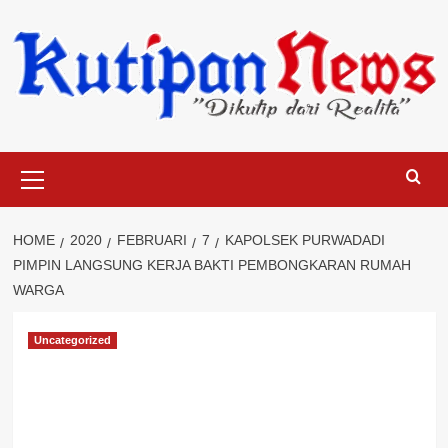
Skip
to
content
Primary
Menu
HOME
2020
FEBRUARI
7
KAPOLSEK PURWADADI
PIMPIN LANGSUNG KERJA BAKTI PEMBONGKARAN RUMAH
WARGA
Uncategorized