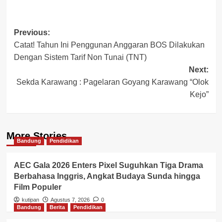
Post
Previous:
Catat! Tahun Ini Penggunan Anggaran BOS Dilakukan
navigation
Dengan Sistem Tarif Non Tunai (TNT)
Next:
Sekda Karawang : Pagelaran Goyang Karawang “Olok
Kejo”
More Stories
Bandung
Pendidikan
AEC Gala 2026 Enters Pixel Suguhkan Tiga Drama
Berbahasa Inggris, Angkat Budaya Sunda hingga
Film Populer
kutipan
Agustus 7, 2026
0
Bandung
Berita
Pendidikan