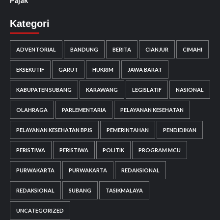
Pajak
Kategori
ADVENTORIAL
BANDUNG
BERITA
CIANJUR
CIMAHI
EKSEKUTIF
GARUT
HUKRIM
JAWA BARAT
KABUPATEN SUBANG
KARAWANG
LEGISLATIF
NASIONAL
OLAHRAGA
PARLEMENTARIA
PELAYANAN KESEHATAN
PELAYANAN KESEHATAN BPJS
PEMERINTAHAN
PENDIDIKAN
PERISTIWA
PERISTIWA
POLITIK
PROGRAM MCU
PURWAKARTA
PURWAKARTA
REDAKSIONAL
REDAKSIONAL
SUBANG
TASIKMALAYA
UNCATEGORIZED