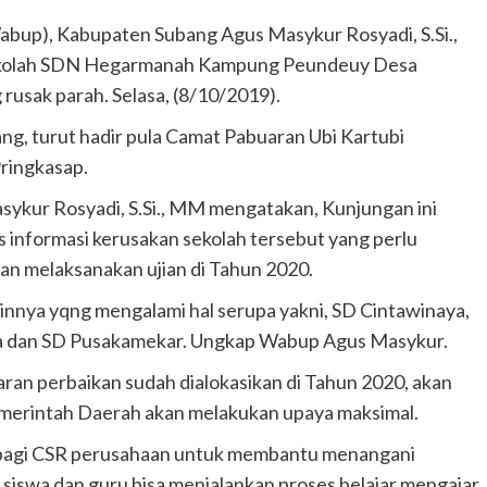
abup), Kabupaten Subang Agus Masykur Rosyadi, S.Si.,
Sekolah SDN Hegarmanah Kampung Peundeuy Desa
usak parah. Selasa, (8/10/2019).
ng, turut hadir pula Camat Pabuaran Ubi Kartubi
ringkasap.
kur Rosyadi, S.Si., MM mengatakan, Kunjungan ini
 informasi kerusakan sekolah tersebut yang perlu
an melaksanakan ujian di Tahun 2020.
innya yqng mengalami hal serupa yakni, SD Cintawinaya,
ya dan SD Pusakamekar. Ungkap Wabup Agus Masykur.
an perbaikan sudah dialokasikan di Tahun 2020, akan
emerintah Daerah akan melakukan upaya maksimal.
 bagi CSR perusahaan untuk membantu menangani
a siswa dan guru bisa menjalankan proses belajar mengajar