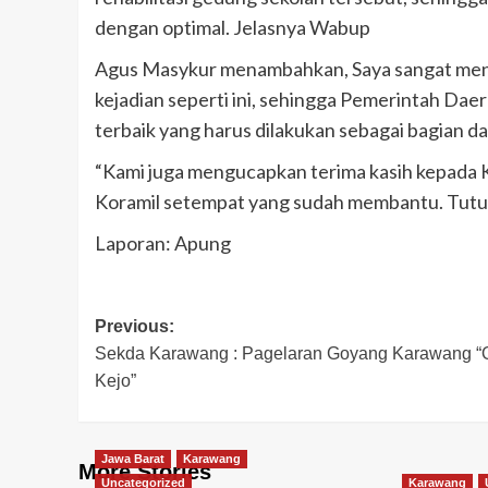
dengan optimal. Jelasnya Wabup
Agus Masykur menambahkan, Saya sangat men
kejadian seperti ini, sehingga Pemerintah Da
terbaik yang harus dilakukan sebagai bagian 
“Kami juga mengucapkan terima kasih kepada
Koramil setempat yang sudah membantu. Tut
Laporan: Apung
Post
Previous:
Sekda Karawang : Pagelaran Goyang Karawang “
navigation
Kejo”
Jawa Barat
Karawang
More Stories
Uncategorized
Karawang