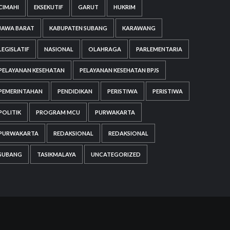
CIMAHI
EKSEKUTIF
GARUT
HUKRIM
JAWA BARAT
KABUPATEN SUBANG
KARAWANG
LEGISLATIF
NASIONAL
OLAHRAGA
PARLEMENTARIA
PELAYANAN KESEHATAN
PELAYANAN KESEHATAN BPJS
PEMERINTAHAN
PENDIDIKAN
PERISTIWA
PERISTIWA
POLITIK
PROGRAM MCU
PURWAKARTA
PURWAKARTA
REDAKSIONAL
REDAKSIONAL
SUBANG
TASIKMALAYA
UNCATEGORIZED