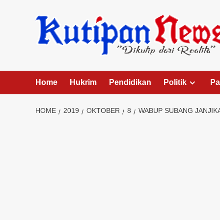
Skip
to
content
Home
Hukrim
Pendidikan
Politik
Pa
HOME
2019
OKTOBER
8
WABUP SUBANG JANJIK