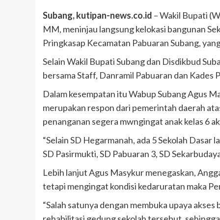
Subang, kutipan-news.co.id
– Wakil Bupati (W
MM, meninjau langsung kelokasi bangunan 
Pringkasap Kecamatan Pabuaran Subang, yang r
Selain Wakil Bupati Subang dan Disdikbud Suba
bersama Staff, Danramil Pabuaran dan Kades P
Dalam kesempatan itu Wabup Subang Agus Masy
merupakan respon dari pemerintah daerah atas
penanganan segera mwngingat anak kelas 6 ak
“Selain SD Hegarmanah, ada 5 Sekolah Dasar la
SD Pasirmukti, SD Pabuaran 3, SD Sekarbuda
Lebih lanjut Agus Masykur menegaskan, Anggar
tetapi mengingat kondisi kedaruratan maka P
“Salah satunya dengan membuka upaya akses
rehabilitasi gedung sekolah tersebut, sehingg