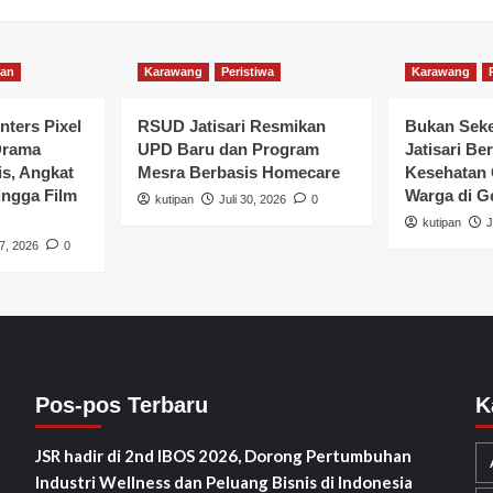
kan
Karawang
Peristiwa
Karawang
nters Pixel
RSUD Jatisari Resmikan
Bukan Seke
Drama
UPD Baru dan Program
Jatisari Be
is, Angkat
Mesra Berbasis Homecare
Kesehatan 
ngga Film
Warga di G
kutipan
Juli 30, 2026
0
kutipan
J
7, 2026
0
Pos-pos Terbaru
K
JSR hadir di 2nd IBOS 2026, Dorong Pertumbuhan
Industri Wellness dan Peluang Bisnis di Indonesia