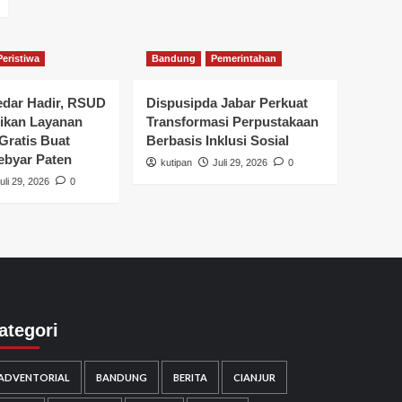
Peristiwa
Bandung
Pemerintahan
dar Hadir, RSUD
Dispusipda Jabar Perkuat
rikan Layanan
Transformasi Perpustakaan
Gratis Buat
Berbasis Inklusi Sosial
ebyar Paten
kutipan
Juli 29, 2026
0
uli 29, 2026
0
ategori
ADVENTORIAL
BANDUNG
BERITA
CIANJUR