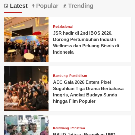
Latest
Popular
Trending
Redaksional
JSR hadir di 2nd IBOS 2026,
Dorong Pertumbuhan Industri
Wellness dan Peluang Bisnis di
Indonesia
Bandung
Pendidikan
AEC Gala 2026 Enters Pixel
Suguhkan Tiga Drama Berbahasa
Inggris, Angkat Budaya Sunda
hingga Film Populer
Karawang
Peristiwa
RSUD Jatisari Resmikan UPD