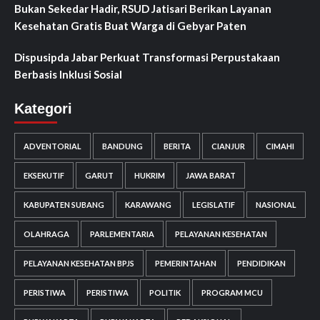
Bukan Sekedar Hadir, RSUD Jatisari Berikan Layanan
Kesehatan Gratis Buat Warga di Gebyar Paten
Dispusipda Jabar Perkuat Transformasi Perpustakaan
Berbasis Inklusi Sosial
Kategori
ADVENTORIAL
BANDUNG
BERITA
CIANJUR
CIMAHI
EKSEKUTIF
GARUT
HUKRIM
JAWA BARAT
KABUPATEN SUBANG
KARAWANG
LEGISLATIF
NASIONAL
OLAHRAGA
PARLEMENTARIA
PELAYANAN KESEHATAN
PELAYANAN KESEHATAN BPJS
PEMERINTAHAN
PENDIDIKAN
PERISTIWA
PERISTIWA
POLITIK
PROGRAM MCU