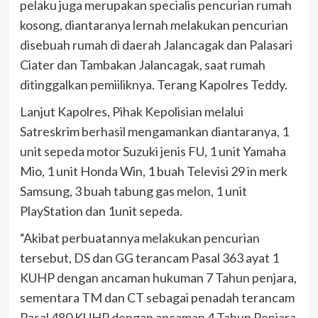
pelaku juga merupakan specialis pencurian rumah
kosong, diantaranya lernah melakukan pencurian
disebuah rumah di daerah Jalancagak dan Palasari
Ciater dan Tambakan Jalancagak, saat rumah
ditinggalkan pemiiliknya. Terang Kapolres Teddy.
Lanjut Kapolres, Pihak Kepolisian melalui
Satreskrim berhasil mengamankan diantaranya, 1
unit sepeda motor Suzuki jenis FU, 1 unit Yamaha
Mio, 1 unit Honda Win, 1 buah Televisi 29 in merk
Samsung, 3 buah tabung gas melon, 1 unit
PlayStation dan 1unit sepeda.
“Akibat perbuatannya melakukan pencurian
tersebut, DS dan GG terancam Pasal 363 ayat 1
KUHP dengan ancaman hukuman 7 Tahun penjara,
sementara TM dan CT sebagai penadah terancam
Pasal 480 KUHP dengan ancaman 4 Tahun Penjara.