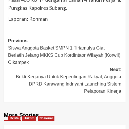
Pungkas Kapolres Subang.
Laporan: Rohman
Post
Previous:
Siswa Anggota Basket SMPN 1 Tirtamulya Giat
navigation
Berlatih Jelang MKKS Cup Kordintaor Wilayah (Korwil)
Cikampek
Next:
Bukti Kerjanya Untuk Kepentingan Rakyat, Anggota
DPRD Karawang Indriyani Launching Sistem
Pelaporan Kinerja
More Stories
Berita
Hukrim
Nasional