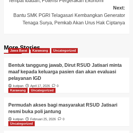
Tempat Ibadah, Potensi Pergerakan Ekonomi
navigation
Next:
Bantu SMK PGRI Telagasari Kembangkan Generator
Tenaga Surya, Pemkab Akan Urus Hak Ciptanya
More Stories
Jawa Barat
Karawang
Uncategorized
Bentuk tanggung jawab, Dirut RSUD Jatisari minta
maaf kepada keluarga pasien dan akan evaluasi
pelayanan IGD
kutipan
April 17, 2026
0
Karawang
Uncategorized
Permudah akses bagi masyarakat RSUD Jatisari
resmi buka poli jantung
kutipan
Februari 25, 2026
0
Uncategorized