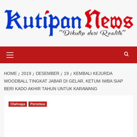
Skip
to
content
Primary
Menu
HOME
2019
DESEMBER
19
KEMBALI KEJURDA
WOODBALL TINGKAT JABAR DI GELAR, KETUM IWBA SIAP
BERI KADO AKHIR TAHUN UNTUK KARAWANG
Olahraga
Peristiwa