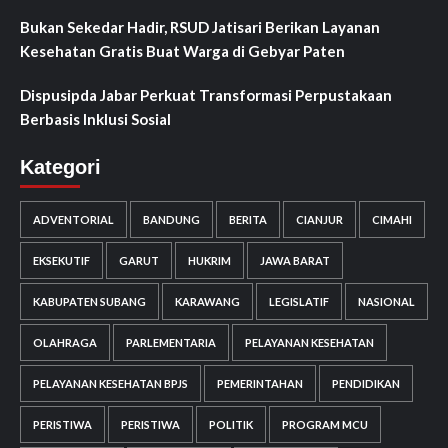
Bukan Sekedar Hadir, RSUD Jatisari Berikan Layanan
Kesehatan Gratis Buat Warga di Gebyar Paten
Dispusipda Jabar Perkuat Transformasi Perpustakaan
Berbasis Inklusi Sosial
Kategori
ADVENTORIAL
BANDUNG
BERITA
CIANJUR
CIMAHI
EKSEKUTIF
GARUT
HUKRIM
JAWA BARAT
KABUPATEN SUBANG
KARAWANG
LEGISLATIF
NASIONAL
OLAHRAGA
PARLEMENTARIA
PELAYANAN KESEHATAN
PELAYANAN KESEHATAN BPJS
PEMERINTAHAN
PENDIDIKAN
PERISTIWA
PERISTIWA
POLITIK
PROGRAM MCU