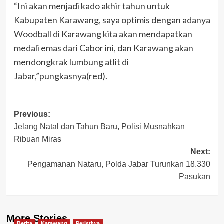
“Ini akan menjadi kado akhir tahun untuk
Kabupaten Karawang, saya optimis dengan adanya
Woodball di Karawang kita akan mendapatkan
medali emas dari Cabor ini, dan Karawang akan
mendongkrak lumbung atlit di
Jabar,”pungkasnya(red).
Post
Previous:
Jelang Natal dan Tahun Baru, Polisi Musnahkan
navigation
Ribuan Miras
Next:
Pengamanan Nataru, Polda Jabar Turunkan 18.330
Pasukan
More Stories
Berita
Karawang
Peristiwa