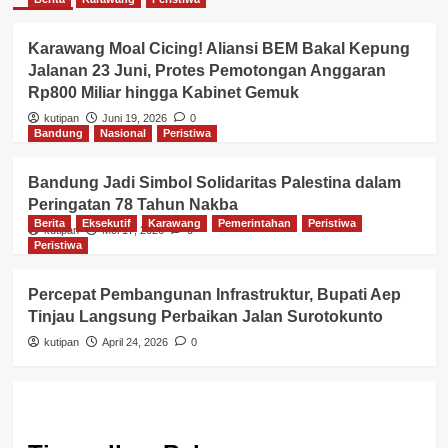
Karawang Moal Cicing! Aliansi BEM Bakal Kepung
Jalanan 23 Juni, Protes Pemotongan Anggaran
Rp800 Miliar hingga Kabinet Gemuk
kutipan
Juni 19, 2026
0
Bandung
Nasional
Peristiwa
Bandung Jadi Simbol Solidaritas Palestina dalam
Peringatan 78 Tahun Nakba
Berita
Eksekutif
Karawang
Pemerintahan
Peristiwa
kutipan
Mei 17, 2026
0
Peristiwa
Percepat Pembangunan Infrastruktur, Bupati Aep
Tinjau Langsung Perbaikan Jalan Surotokunto
kutipan
April 24, 2026
0