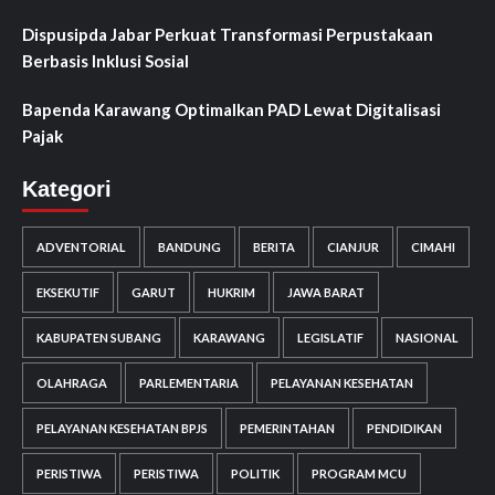
Dispusipda Jabar Perkuat Transformasi Perpustakaan
Berbasis Inklusi Sosial
Bapenda Karawang Optimalkan PAD Lewat Digitalisasi
Pajak
Kategori
ADVENTORIAL
BANDUNG
BERITA
CIANJUR
CIMAHI
EKSEKUTIF
GARUT
HUKRIM
JAWA BARAT
KABUPATEN SUBANG
KARAWANG
LEGISLATIF
NASIONAL
OLAHRAGA
PARLEMENTARIA
PELAYANAN KESEHATAN
PELAYANAN KESEHATAN BPJS
PEMERINTAHAN
PENDIDIKAN
PERISTIWA
PERISTIWA
POLITIK
PROGRAM MCU