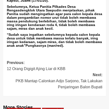
Kapsul, Juamt (17/01/20).
Sebelumnya, Ketua Panitia Pilkades Desa
Rengasdengklok Utara Saepudin menjelaskan, pihak
Panitia sudah mengingatkan agar para calon kepala desa
dalam pengambilan nomor urut tidak boleh membawa
massa pendukung berlebihan, tidak boleh membawa
iring iringan kendaraan roda 4, tidak boleh membawa
sajam, miras dan anak kecil.
“Sudah saya ingatkan sebelumnya kepada calon kepala
desa untuk tidak membawa massa terlalu banyak, iring
iringan kedaraan, sajam miras, dan tidak boleh membawa
anak anak”Pungkasnya (man/red).
Post
Previous:
12 Orang Digigit Ajing Liar di KBB
navigation
Next:
PKB Mantap Calonkan Adjo Sarjono, Tak Lakukan
Penjaringan Balon Bupati
More Stories