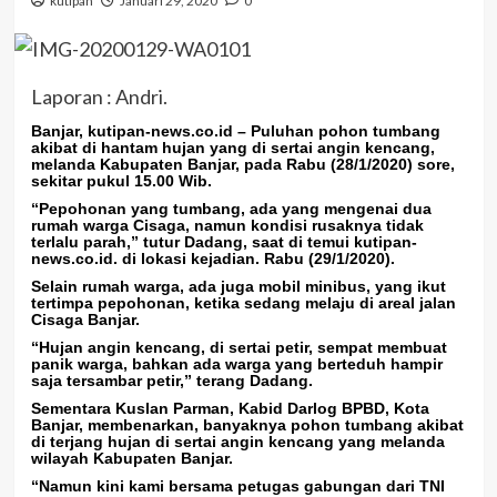
kutipan
Januari 29, 2020
0
Laporan : Andri.
Banjar, kutipan-news.co.id
– Puluhan pohon tumbang
akibat di hantam hujan yang di sertai angin kencang,
melanda Kabupaten Banjar, pada Rabu (28/1/2020) sore,
sekitar pukul 15.00 Wib.
“Pepohonan yang tumbang, ada yang mengenai dua
rumah warga Cisaga, namun kondisi rusaknya tidak
terlalu parah,” tutur Dadang, saat di temui kutipan-
news.co.id. di lokasi kejadian. Rabu (29/1/2020).
Selain rumah warga, ada juga mobil minibus, yang ikut
tertimpa pepohonan, ketika sedang melaju di areal jalan
Cisaga Banjar.
“Hujan angin kencang, di sertai petir, sempat membuat
panik warga, bahkan ada warga yang berteduh hampir
saja tersambar petir,” terang Dadang.
Sementara Kuslan Parman, Kabid Darlog BPBD, Kota
Banjar, membenarkan, banyaknya pohon tumbang akibat
di terjang hujan di sertai angin kencang yang melanda
wilayah Kabupaten Banjar.
“Namun kini kami bersama petugas gabungan dari TNI