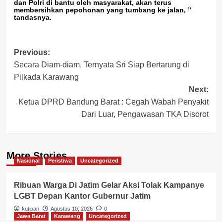
dan Polri di bantu oleh masyarakat, akan terus
membersihkan pepohonan yang tumbang ke jalan, ”
tandasnya.
Post
Previous:
Secara Diam-diam, Ternyata Sri Siap Bertarung di
navigation
Pilkada Karawang
Next:
Ketua DPRD Bandung Barat : Cegah Wabah Penyakit
Dari Luar, Pengawasan TKA Disorot
More Stories
Nasional
Peristiwa
Uncategorized
Ribuan Warga Di Jatim Gelar Aksi Tolak Kampanye
LGBT Depan Kantor Gubernur Jatim
kutipan
Agustus 10, 2026
0
Jawa Barat
Karawang
Uncategorized