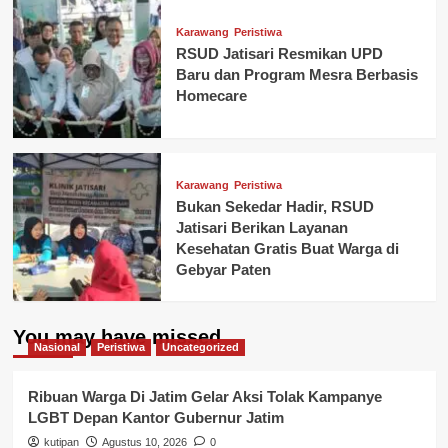
Karawang
Peristiwa
RSUD Jatisari Resmikan UPD
Baru dan Program Mesra Berbasis
Homecare
Karawang
Peristiwa
Bukan Sekedar Hadir, RSUD
Jatisari Berikan Layanan
Kesehatan Gratis Buat Warga di
Gebyar Paten
You may have missed
Nasional
Peristiwa
Uncategorized
Ribuan Warga Di Jatim Gelar Aksi Tolak Kampanye
LGBT Depan Kantor Gubernur Jatim
kutipan
Agustus 10, 2026
0