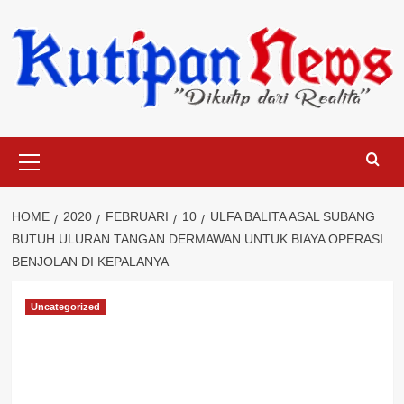
Skip
to
content
Primary
Menu
HOME
2020
FEBRUARI
10
ULFA BALITA ASAL SUBANG
BUTUH ULURAN TANGAN DERMAWAN UNTUK BIAYA OPERASI
BENJOLAN DI KEPALANYA
Uncategorized