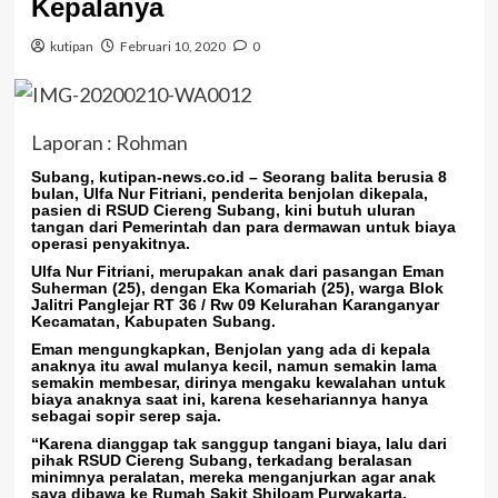
Kepalanya
kutipan
Februari 10, 2020
0
Laporan : Rohman
Subang, kutipan-news.co.id
– Seorang balita berusia 8
bulan, Ulfa Nur Fitriani, penderita benjolan dikepala,
pasien di RSUD Ciereng Subang, kini butuh uluran
tangan dari Pemerintah dan para dermawan untuk biaya
operasi penyakitnya.
Ulfa Nur Fitriani, merupakan anak dari pasangan Eman
Suherman (25), dengan Eka Komariah (25), warga Blok
Jalitri Panglejar RT 36 / Rw 09 Kelurahan Karanganyar
Kecamatan, Kabupaten Subang.
Eman mengungkapkan, Benjolan yang ada di kepala
anaknya itu awal mulanya kecil, namun semakin lama
semakin membesar, dirinya mengaku kewalahan untuk
biaya anaknya saat ini, karena kesehariannya hanya
sebagai sopir serep saja.
“Karena dianggap tak sanggup tangani biaya, lalu dari
pihak RSUD Ciereng Subang, terkadang beralasan
minimnya peralatan, mereka menganjurkan agar anak
saya dibawa ke Rumah Sakit Shiloam Purwakarta,