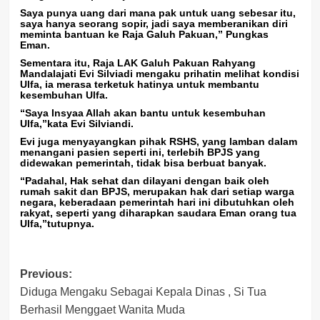
Saya punya uang dari mana pak untuk uang sebesar itu,
saya hanya seorang sopir, jadi saya memberanikan diri
meminta bantuan ke Raja Galuh Pakuan,” Pungkas
Eman.
Sementara itu, Raja LAK Galuh Pakuan Rahyang
Mandalajati Evi Silviadi mengaku prihatin melihat kondisi
Ulfa, ia merasa terketuk hatinya untuk membantu
kesembuhan Ulfa.
“Saya Insyaa Allah akan bantu untuk kesembuhan
Ulfa,”kata Evi Silviandi.
Evi juga menyayangkan pihak RSHS, yang lamban dalam
menangani pasien seperti ini, terlebih BPJS yang
didewakan pemerintah, tidak bisa berbuat banyak.
“Padahal, Hak sehat dan dilayani dengan baik oleh
rumah sakit dan BPJS, merupakan hak dari setiap warga
negara, keberadaan pemerintah hari ini dibutuhkan oleh
rakyat, seperti yang diharapkan saudara Eman orang tua
Ulfa,”tutupnya.
Post
Previous:
Diduga Mengaku Sebagai Kepala Dinas , Si Tua
navigation
Berhasil Menggaet Wanita Muda