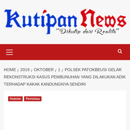
Skip
to
content
Primary
Menu
HOME
2019
OKTOBER
1
POLSEK PATOKBEUSI GELAR
REKONSTRUKSI KASUS PEMBUNUHAN YANG DILAKUKAN ADIK
TERHADAP KAKAK KANDUNGNYA SENDIRI
Hukrim
Peristiwa