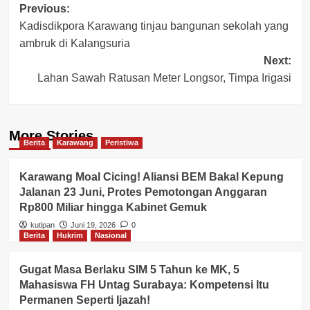
Post
Previous:
Kadisdikpora Karawang tinjau bangunan sekolah yang
navigation
ambruk di Kalangsuria
Next:
Lahan Sawah Ratusan Meter Longsor, Timpa Irigasi
More Stories
Berita
Karawang
Peristiwa
Karawang Moal Cicing! Aliansi BEM Bakal Kepung
Jalanan 23 Juni, Protes Pemotongan Anggaran
Rp800 Miliar hingga Kabinet Gemuk
kutipan
Juni 19, 2026
0
Berita
Hukrim
Nasional
Gugat Masa Berlaku SIM 5 Tahun ke MK, 5
Mahasiswa FH Untag Surabaya: Kompetensi Itu
Permanen Seperti Ijazah!