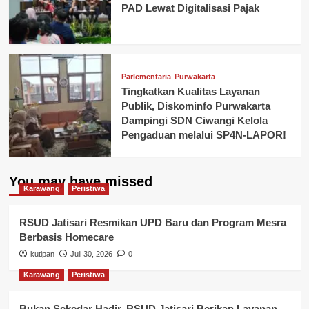
PAD Lewat Digitalisasi Pajak
Parlementaria
Purwakarta
Tingkatkan Kualitas Layanan
Publik, Diskominfo Purwakarta
Dampingi SDN Ciwangi Kelola
Pengaduan melalui SP4N-LAPOR!
You may have missed
Karawang
Peristiwa
RSUD Jatisari Resmikan UPD Baru dan Program Mesra
Berbasis Homecare
kutipan
Juli 30, 2026
0
Karawang
Peristiwa
Bukan Sekedar Hadir, RSUD Jatisari Berikan Layanan