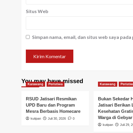
Situs Web
Simpan nama, email, dan situs web saya pada
You may have missed
Karawang
Peristiwa
Karawang
Peristi
RSUD Jatisari Resmikan
Bukan Sekedar 
UPD Baru dan Program
Jatisari Berikan
Mesra Berbasis Homecare
Kesehatan Grati
Warga di Gebyar
kutipan
Juli 30, 2026
0
kutipan
Juli 29, 