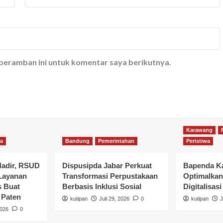
 peramban ini untuk komentar saya berikutnya.
Karawang
wa
Bandung
Pemerintahan
Peristiwa
Hadir, RSUD
Dispusipda Jabar Perkuat
Bapenda K
 Layanan
Transformasi Perpustakaan
Optimalka
s Buat
Berbasis Inklusi Sosial
Digitalisasi
 Paten
kutipan
Juli 29, 2026
0
kutipan
J
2026
0