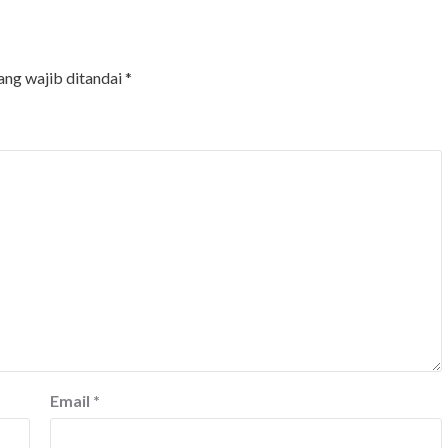
ang wajib ditandai
*
Email
*