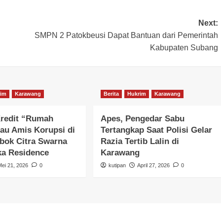
Next:
SMPN 2 Patokbeusi Dapat Bantuan dari Pemerintah
Kabupaten Subang
rim
Karawang
Berita
Hukrim
Karawang
Kredit “Rumah
Apes, Pengedar Sabu
au Amis Korupsi di
Tertangkap Saat Polisi Gelar
bok Citra Swarna
Razia Tertib Lalin di
ka Residence
Karawang
Mei 21, 2026
0
kutipan
April 27, 2026
0