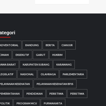
ategori
ADVENTORIAL
BANDUNG
BERITA
CIANJUR
CIMAHI
EKSEKUTIF
GARUT
HUKRIM
JAWA BARAT
KABUPATEN SUBANG
KARAWANG
LEGISLATIF
NASIONAL
OLAHRAGA
PARLEMENTARIA
PELAYANAN KESEHATAN
PELAYANAN KESEHATAN BPJS
PEMERINTAHAN
PENDIDIKAN
PERISTIWA
PERISTIWA
POLITIK
PROGRAM MCU
PURWAKARTA