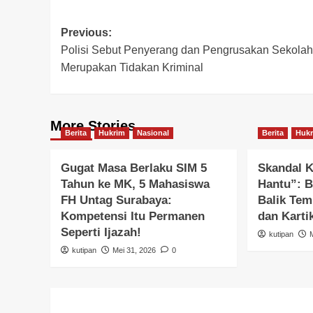
Post
Previous:
Polisi Sebut Penyerang dan Pengrusakan Sekolah
navigation
Merupakan Tidakan Kriminal
More Stories
Berita
Hukrim
Nasional
Berita
Huk
Gugat Masa Berlaku SIM 5
Skandal 
Tahun ke MK, 5 Mahasiswa
Hantu”: B
FH Untag Surabaya:
Balik Tem
Kompetensi Itu Permanen
dan Karti
Seperti Ijazah!
kutipan
kutipan
Mei 31, 2026
0