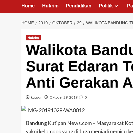
Home
Hukrim
Pendidikan
Politik
Pa
HOME
2019
OKTOBER
29
WALIKOTA BANDUNG T
Hukrim
Walikota Band
Surat Edaran 
Anti Gerakan 
kutipan
Oktober 29, 2019
0
Bandung Kutipan News.com – Masyarakat Kot
yakni kelompok yang diduga menjadi pemicu k