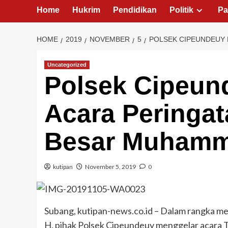
Home
Hukrim
Pendidikan
Politik
Pa
HOME
2019
NOVEMBER
5
POLSEK CIPEUNDEUY 
Uncategorized
Polsek Cipeun
Acara Peringat
Besar Muhamm
kutipan
November 5, 2019
0
Subang, kutipan-news.co.id – Dalam rangka 
H, pihak Polsek Cipeundeuy menggelar acara 