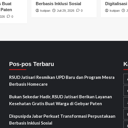
s Buat
Berbasis Inklusi Sosial
Digitalisasi
 Paten
kutipan
Juli 29, 2026
0
kutipan
J
2026
0
Pos-pos Terbaru
K
RSUD Jatisari Resmikan UPD Baru dan Program Mesra
Berbasis Homecare
Bukan Sekedar Hadir, RSUD Jatisari Berikan Layanan
Kesehatan Gratis Buat Warga di Gebyar Paten
Dispusipda Jabar Perkuat Transformasi Perpustakaan
Berbasis Inklusi Sosial