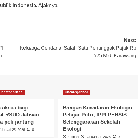
blik Indonesia. Ajaknya.
Next:
*I
Keluarga Cendana, Salah Satu Penunggak Pajak Rp
a
525 M di Karawang
Uncategorized
Uncategorized
 akses bagi
Bangun Kesadaran Ekologis
t RSUD Jatisari
Pelajar Putri, IPPI PERSIS
a poli jantung
Selenggarakan Sekolah
Ekologi
Februari 25, 2026
0
kutipan
Januari 24, 2026
0