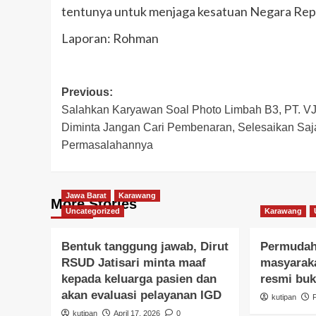
tentunya untuk menjaga kesatuan Negara Repu
Laporan: Rohman
Post
Previous:
Salahkan Karyawan Soal Photo Limbah B3, PT. VJ
navigation
Diminta Jangan Cari Pembenaran, Selesaikan Saj
Permasalahannya
Jawa Barat
Karawang
More Stories
Uncategorized
Karawang
Bentuk tanggung jawab, Dirut
Permudah
RSUD Jatisari minta maaf
masyaraka
kepada keluarga pasien dan
resmi buk
akan evaluasi pelayanan IGD
kutipan
kutipan
April 17, 2026
0