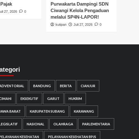
 Pajak
Purwakarta Dampingi SDN
Ciwangi Kelola Pengaduan
uli 27, 2026
0
melalui SP4N-LAPOR!
kutipan
Juli 27, 2026
0
ategori
ADVENTORIAL
BANDUNG
BERITA
CIANJUR
CIMAHI
EKSEKUTIF
GARUT
HUKRIM
JAWA BARAT
KABUPATEN SUBANG
KARAWANG
LEGISLATIF
NASIONAL
OLAHRAGA
PARLEMENTARIA
PELAYANAN KESEHATAN
PELAYANAN KESEHATAN BPJS