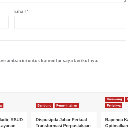
Email
*
 peramban ini untuk komentar saya berikutnya.
Karawang
wa
Bandung
Pemerintahan
Peristiwa
Hadir, RSUD
Dispusipda Jabar Perkuat
Bapenda K
 Layanan
Transformasi Perpustakaan
Optimalka