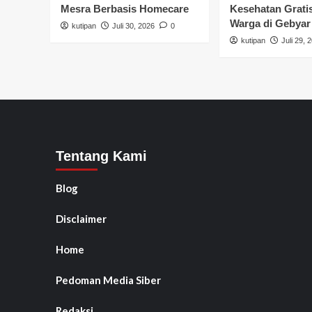
Mesra Berbasis Homecare
Kesehatan Grati
Warga di Gebyar
kutipan
Juli 30, 2026
0
kutipan
Juli 29, 
Tentang Kami
Blog
Disclaimer
Home
Pedoman Media Siber
Redaksi