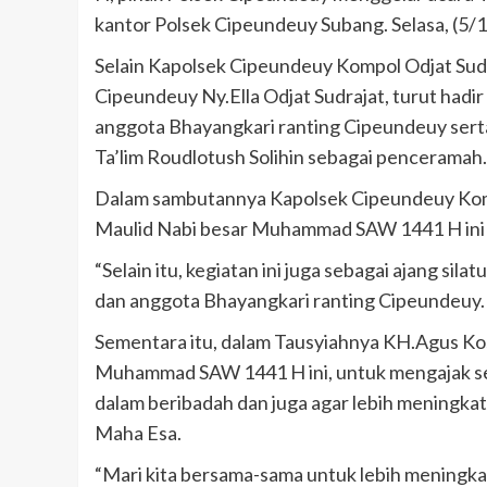
kantor Polsek Cipeundeuy Subang. Selasa, (5/
Selain Kapolsek Cipeundeuy Kompol Odjat Sudra
Cipeundeuy Ny.Ella Odjat Sudrajat, turut hadi
anggota Bhayangkari ranting Cipeundeuy ser
Ta’lim Roudlotush Solihin sebagai penceramah.
Dalam sambutannya Kapolsek Cipeundeuy Komp
Maulid Nabi besar Muhammad SAW 1441 H ini u
“Selain itu, kegiatan ini juga sebagai ajang si
dan anggota Bhayangkari ranting Cipeundeuy.
Sementara itu, dalam Tausyiahnya KH.Agus K
Muhammad SAW 1441 H ini, untuk mengajak selu
dalam beribadah dan juga agar lebih mening
Maha Esa.
“Mari kita bersama-sama untuk lebih meningk