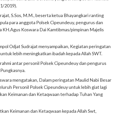
11/2019).
jat, S.Sos, M.M., beserta ketua Bhayangkari ranting
r pula para anggota Polsek Cipeundeuy, pengurus dan
ta KH.Agus Koswara Dai Kamtibmas/pimpinan Majelis
ol Odjat Sudrajat menyampaikan, Kegiatan peringatan
ntuk lebih meningkatkan ibadah kepada Allah SWT.
laturahmi antar personil Polsek Cipeundeuy dan pengurus
 Pungkasnya.
oswara mengatakan, Dalam peringatan Maulid Nabi Besar
ruh Personil Polsek Cipeundeuy untuk lebih giat lagi
katkan Keimanan dan Ketaqwaan terhadap Tuhan Yang
atkan Keimanan dan Ketaqwaan kepada Allah Swt,