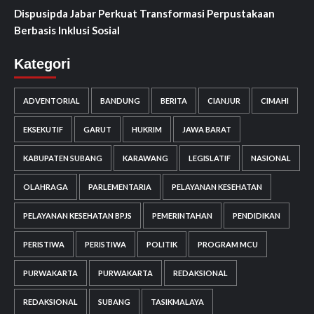
Dispusipda Jabar Perkuat Transformasi Perpustakaan
Berbasis Inklusi Sosial
Kategori
ADVENTORIAL
BANDUNG
BERITA
CIANJUR
CIMAHI
EKSEKUTIF
GARUT
HUKRIM
JAWA BARAT
KABUPATEN SUBANG
KARAWANG
LEGISLATIF
NASIONAL
OLAHRAGA
PARLEMENTARIA
PELAYANAN KESEHATAN
PELAYANAN KESEHATAN BPJS
PEMERINTAHAN
PENDIDIKAN
PERISTIWA
PERISTIWA
POLITIK
PROGRAM MCU
PURWAKARTA
PURWAKARTA
REDAKSIONAL
REDAKSIONAL
SUBANG
TASIKMALAYA