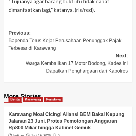
“Tujuanya agar barang bukti itu tidak dapat
dimanfaatkan lagi,” katanya. (rls/red).
Post
Previous:
Bapenda Terus Kejar Perusahaan Penunggak Pajak
navigation
Terbesar di Karawang
Next:
Warga Kembalikan 17 Motor Bodong, Kades Ini
Dapatkan Penghargaan dari Kapolres
More Stories
Berita
Karawang
Peristiwa
Karawang Moal Cicing! Aliansi BEM Bakal Kepung
Jalanan 23 Juni, Protes Pemotongan Anggaran
Rp800 Miliar hingga Kabinet Gemuk
kutipan
Juni 19, 2026
0