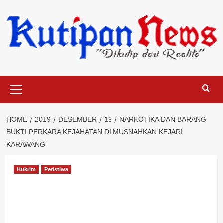
Skip
to
content
Primary
Menu
HOME
2019
DESEMBER
19
NARKOTIKA DAN BARANG
BUKTI PERKARA KEJAHATAN DI MUSNAHKAN KEJARI
KARAWANG
Hukrim
Peristiwa