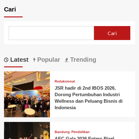
pos
A
Karawang
Cari
Gandeng
BRI
Cabang
Karawang
Cari
Gelar
Pelatihan
Budaya
Pelayanan
Latest
Popular
Trending
Prima
Redaksional
JSR hadir di 2nd IBOS 2026,
Dorong Pertumbuhan Industri
Wellness dan Peluang Bisnis di
Indonesia
Bandung
Pendidikan
AEC Gala 2026 Enters Pixel