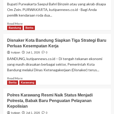
Pertama
Bupati Purwakarta Saepul Bahri Binzein atau yang akrab disapa
Yang
Om Zein. PURWAKARTA, kutipannews.co.id - Bagi Anda
Terima
pemilik kendaraan roda dua...
Kunjungan
dan
Read
Read More
Bahas
more
Bandung
Berita
Pemutakhiran
about
Data
Pemkab
Disnaker Kota Bandung Siapkan Tiga Strategi Baru
Kepengurusan
Purwakarta
Perluas Kesempatan Kerja
Ajak
Masyarakat
kutipan
Juli 1, 2026
0
Taat
BANDUNG, kutipannews.co.id – Di tengah tekanan ekonomi
Pajak
yang masih dirasakan berbagai sektor, Pemerintah Kota
Kendaraan
Bandung melalui Dinas Ketenagakerjaan (Disnaker) terus...
Demi
Percepatan
Read
Read More
Pembangunan
more
Berita
Karawang
Daerah
about
Disnaker
Polres Karawang Resmi Naik Status Menjadi
Kota
Polresta, Babak Baru Penguatan Pelayanan
Bandung
Kepolisian
Siapkan
Tiga
kutipan
Juli 1, 2026
0