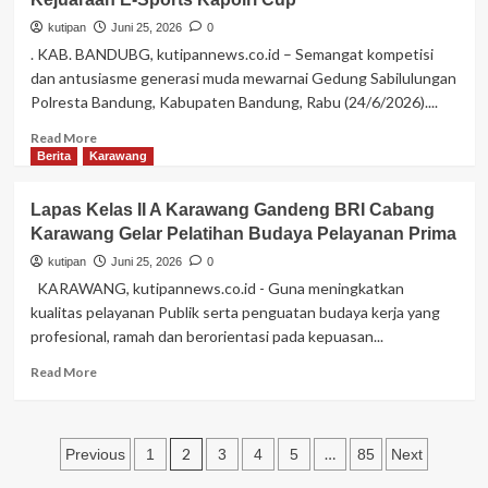
Tertibkan
Ekonomi
Usaha
kutipan
Juni 25, 2026
0
Baru
Pemotongan
. KAB. BANDUBG, kutipannews.co.id – Semangat kompetisi
Ayam,
dan antusiasme generasi muda mewarnai Gedung Sabilulungan
Om
Polresta Bandung, Kabupaten Bandung, Rabu (24/6/2026)....
Zein:
Usaha
Read
Read More
Harus
more
Berita
Karawang
Maju
about
Tanpa
Polresta
Lapas Kelas II A Karawang Gandeng BRI Cabang
Mengorbankan
Bandung
Lingkungan
Karawang Gelar Pelatihan Budaya Pelayanan Prima
Jaring
Bibit
kutipan
Juni 25, 2026
0
Atlet
KARAWANG, kutipannews.co.id - Guna meningkatkan
Muda
kualitas pelayanan Publik serta penguatan budaya kerja yang
Lewat
profesional, ramah dan berorientasi pada kepuasan...
Kejuaraan
E-
Read
Read More
Sports
more
Kapolri
about
Cup
Lapas
Paginasi
Kelas
2
…
Previous
1
3
4
5
85
Next
II