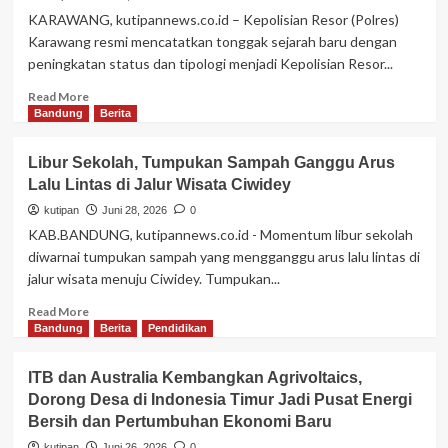
Strategi
KARAWANG, kutipannews.co.id – Kepolisian Resor (Polres)
Baru
Karawang resmi mencatatkan tonggak sejarah baru dengan
Perluas
peningkatan status dan tipologi menjadi Kepolisian Resor...
Kesempatan
Kerja
Read
Read More
more
Bandung
Berita
about
Polres
Libur Sekolah, Tumpukan Sampah Ganggu Arus
Karawang
Lalu Lintas di Jalur Wisata Ciwidey
Resmi
Naik
kutipan
Juni 28, 2026
0
Status
KAB.BANDUNG, kutipannews.co.id - Momentum libur sekolah
Menjadi
diwarnai tumpukan sampah yang mengganggu arus lalu lintas di
Polresta,
jalur wisata menuju Ciwidey. Tumpukan...
Babak
Baru
Read
Read More
Penguatan
more
Bandung
Berita
Pendidikan
Pelayanan
about
Kepolisian
Libur
ITB dan Australia Kembangkan Agrivoltaics,
Sekolah,
Dorong Desa di Indonesia Timur Jadi Pusat Energi
Tumpukan
Bersih dan Pertumbuhan Ekonomi Baru
Sampah
Ganggu
kutipan
Juni 26, 2026
0