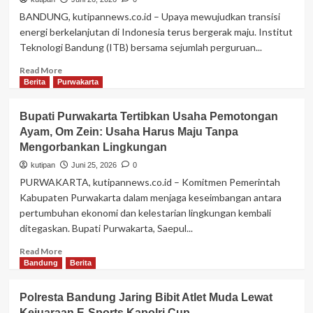
Arus
BANDUNG, kutipannews.co.id – Upaya mewujudkan transisi
Lalu
energi berkelanjutan di Indonesia terus bergerak maju. Institut
Lintas
Teknologi Bandung (ITB) bersama sejumlah perguruan...
di
Jalur
Read
Read More
Wisata
more
Berita
Purwakarta
Ciwidey
about
ITB
Bupati Purwakarta Tertibkan Usaha Pemotongan
dan
Ayam, Om Zein: Usaha Harus Maju Tanpa
Australia
Mengorbankan Lingkungan
Kembangkan
Agrivoltaics,
kutipan
Juni 25, 2026
0
Dorong
PURWAKARTA, kutipannews.co.id – Komitmen Pemerintah
Desa
Kabupaten Purwakarta dalam menjaga keseimbangan antara
di
pertumbuhan ekonomi dan kelestarian lingkungan kembali
Indonesia
ditegaskan. Bupati Purwakarta, Saepul...
Timur
Jadi
Read
Read More
Pusat
more
Bandung
Berita
Energi
about
Bersih
Bupati
dan
Polresta Bandung Jaring Bibit Atlet Muda Lewat
Purwakarta
Pertumbuhan
Kejuaraan E-Sports Kapolri Cup