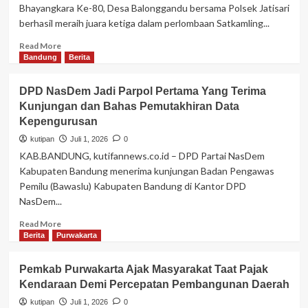
Bhayangkara Ke-80, Desa Balonggandu bersama Polsek Jatisari
berhasil meraih juara ketiga dalam perlombaan Satkamling...
Read
Read More
more
Bandung
Berita
about
Desa
DPD NasDem Jadi Parpol Pertama Yang Terima
Balonggandu
Kunjungan dan Bahas Pemutakhiran Data
Bersama
Kepengurusan
Polsek
Jatisari
kutipan
Juli 1, 2026
0
Berhasil
KAB.BANDUNG, kutifannews.co.id – DPD Partai NasDem
Raih
Kabupaten Bandung menerima kunjungan Badan Pengawas
Juara
Pemilu (Bawaslu) Kabupaten Bandung di Kantor DPD
3
NasDem...
Lomba
Satkamling
Read
Read More
Hut
more
Berita
Purwakarta
Bhayangkara
about
Ke-
DPD
80
Pemkab Purwakarta Ajak Masyarakat Taat Pajak
NasDem
Polres
Kendaraan Demi Percepatan Pembangunan Daerah
Jadi
Karawang
Parpol
kutipan
Juli 1, 2026
0