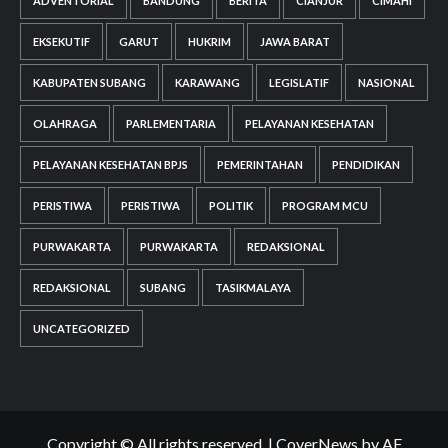
ADVENTORIAL
BANDUNG
BERITA
CIANJUR
CIMAHI
EKSEKUTIF
GARUT
HUKRIM
JAWA BARAT
KABUPATEN SUBANG
KARAWANG
LEGISLATIF
NASIONAL
OLAHRAGA
PARLEMENTARIA
PELAYANAN KESEHATAN
PELAYANAN KESEHATAN BPJS
PEMERINTAHAN
PENDIDIKAN
PERISTIWA
PERISTIWA
POLITIK
PROGRAM MCU
PURWAKARTA
PURWAKARTA
REDAKSIONAL
REDAKSIONAL
SUBANG
TASIKMALAYA
UNCATEGORIZED
Copyright © All rights reserved.
|
CoverNews
by AF