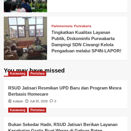
Parlementaria
Purwakarta
Tingkatkan Kualitas Layanan
Publik, Diskominfo Purwakarta
Dampingi SDN Ciwangi Kelola
Pengaduan melalui SP4N-LAPOR!
You may have missed
Karawang
Peristiwa
RSUD Jatisari Resmikan UPD Baru dan Program Mesra
Berbasis Homecare
kutipan
Juli 30, 2026
0
Karawang
Peristiwa
Bukan Sekedar Hadir, RSUD Jatisari Berikan Layanan
Kesehatan Gratis Buat Warga di Gebyar Paten