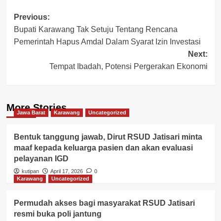
Post
Previous:
Bupati Karawang Tak Setuju Tentang Rencana
navigation
Pemerintah Hapus Amdal Dalam Syarat Izin Investasi
Next:
Tempat Ibadah, Potensi Pergerakan Ekonomi
More Stories
Jawa Barat
Karawang
Uncategorized
Bentuk tanggung jawab, Dirut RSUD Jatisari minta
maaf kepada keluarga pasien dan akan evaluasi
pelayanan IGD
kutipan
April 17, 2026
0
Karawang
Uncategorized
Permudah akses bagi masyarakat RSUD Jatisari
resmi buka poli jantung