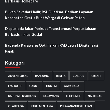
Berbasis Homecare
Bukan Sekedar Hadir, RSUD Jatisari Berikan Layanan
Kesehatan Gratis Buat Warga di Gebyar Paten
Dispusipda Jabar Perkuat Transformasi Perpustakaan
Berbasis Inklusi Sosial
Bapenda Karawang Optimalkan PAD Lewat Digitalisasi
Pajak
Kategori
ADVENTORIAL
BANDUNG
BERITA
CIANJUR
CIMAHI
EKSEKUTIF
GARUT
HUKRIM
JAWA BARAT
KABUPATEN SUBANG
KARAWANG
LEGISLATIF
NASIONAL
OLAHRAGA
PARLEMENTARIA
PELAYANAN KESEHATAN