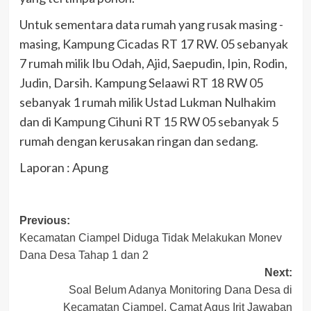
Untuk sementara data rumah yang rusak masing -
masing, Kampung Cicadas RT 17 RW. 05 sebanyak
7 rumah milik Ibu Odah, Ajid, Saepudin, Ipin, Rodin,
Judin, Darsih. Kampung Selaawi RT 18 RW 05
sebanyak 1 rumah milik Ustad Lukman Nulhakim
dan di Kampung Cihuni RT 15 RW 05 sebanyak 5
rumah dengan kerusakan ringan dan sedang.
Laporan : Apung
Post
Previous:
Kecamatan Ciampel Diduga Tidak Melakukan Monev
navigation
Dana Desa Tahap 1 dan 2
Next:
Soal Belum Adanya Monitoring Dana Desa di
Kecamatan Ciampel, Camat Agus Irit Jawaban