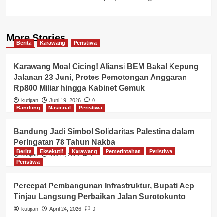
More Stories
Berita
Karawang
Peristiwa
Karawang Moal Cicing! Aliansi BEM Bakal Kepung
Jalanan 23 Juni, Protes Pemotongan Anggaran
Rp800 Miliar hingga Kabinet Gemuk
kutipan
Juni 19, 2026
0
Bandung
Nasional
Peristiwa
Bandung Jadi Simbol Solidaritas Palestina dalam
Peringatan 78 Tahun Nakba
Berita
Eksekutif
Karawang
Pemerintahan
Peristiwa
kutipan
Mei 17, 2026
0
Peristiwa
Percepat Pembangunan Infrastruktur, Bupati Aep
Tinjau Langsung Perbaikan Jalan Surotokunto
kutipan
April 24, 2026
0